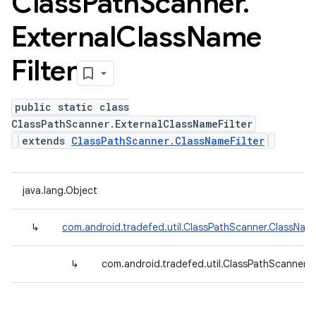
Class
Path
Scanner
.
External
Class
Name
Filter
public static class
ClassPathScanner.ExternalClassNameFilter
extends
ClassPathScanner.ClassNameFilter
java.lang.Object
↳
com.android.tradefed.util.ClassPathScanner.ClassName
↳
com.android.tradefed.util.ClassPathScanner.E