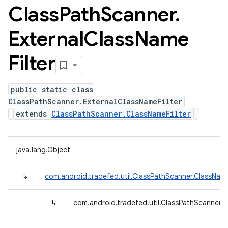
Class
Path
Scanner
.
External
Class
Name
Filter
public static class
ClassPathScanner.ExternalClassNameFilter
extends
ClassPathScanner.ClassNameFilter
java.lang.Object
↳
com.android.tradefed.util.ClassPathScanner.ClassName
↳
com.android.tradefed.util.ClassPathScanner.E