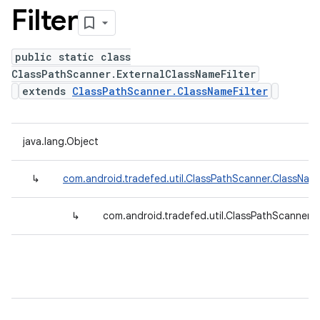
Filter
public static class
ClassPathScanner.ExternalClassNameFilter
extends
ClassPathScanner.ClassNameFilter
java.lang.Object
↳
com.android.tradefed.util.ClassPathScanner.ClassName
↳
com.android.tradefed.util.ClassPathScanner.E