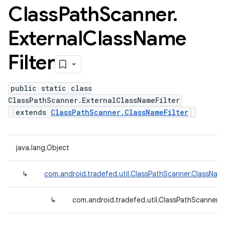
Class
Path
Scanner
.
External
Class
Name
Filter
public static class
ClassPathScanner.ExternalClassNameFilter
extends
ClassPathScanner.ClassNameFilter
java.lang.Object
↳
com.android.tradefed.util.ClassPathScanner.ClassName
↳
com.android.tradefed.util.ClassPathScanner.E