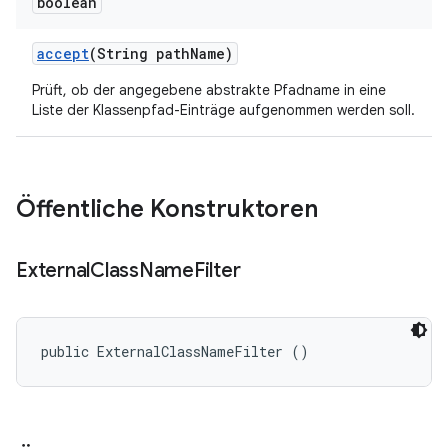
boolean
accept
(String path
Name)
Prüft, ob der angegebene abstrakte Pfadname in eine
Liste der Klassenpfad-Einträge aufgenommen werden soll.
Öffentliche Konstruktoren
External
Class
Name
Filter
public ExternalClassNameFilter ()