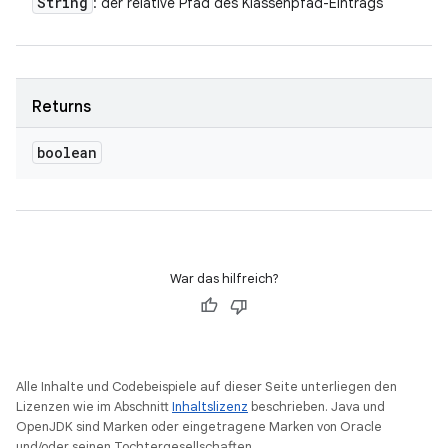
String
: der relative Pfad des Klassenpfad-Eintrags
Returns
boolean
War das hilfreich?
Alle Inhalte und Codebeispiele auf dieser Seite unterliegen den
Lizenzen wie im Abschnitt
Inhaltslizenz
beschrieben. Java und
OpenJDK sind Marken oder eingetragene Marken von Oracle
und/oder seinen Tochtergesellschaften.