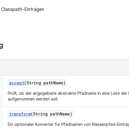
n Classpath-Einträgen
g
accept
(String path
Name)
Prüft, ob der angegebene abstrakte Pfadname in eine Liste der
aufgenommen werden soll.
transform
(String path
Name)
Ein optionaler Konverter für Pfadnamen von Klassenpfad-Einträ