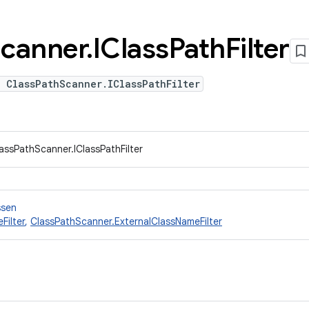
canner
.
IClass
Path
Filter
 ClassPathScanner.IClassPathFilter
assPathScanner.IClassPathFilter
ssen
Filter
,
ClassPathScanner.ExternalClassNameFilter