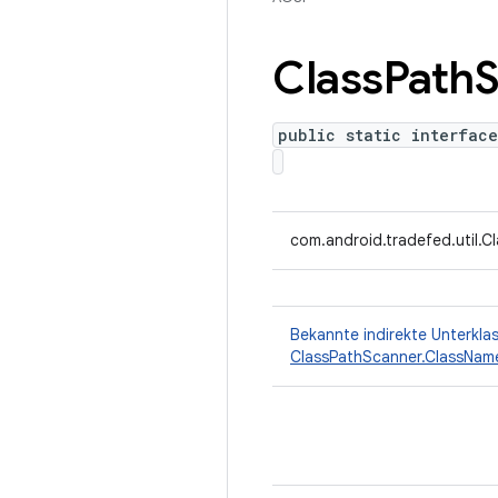
Class
Path
S
public static interface
com.android.tradefed.util.Cl
Bekannte indirekte Unterkla
ClassPathScanner.ClassName