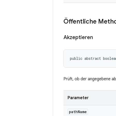
Öffentliche Meth
Akzeptieren
public abstract boolea
Prüft, ob der angegebene a
Parameter
path
Name