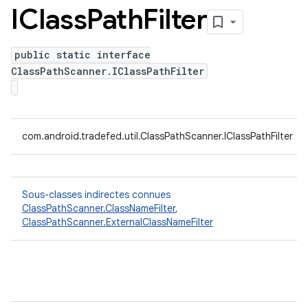
IClass
Path
Filter
public static interface
ClassPathScanner.IClassPathFilter
com.android.tradefed.util.ClassPathScanner.IClassPathFilter
Sous-classes indirectes connues
ClassPathScanner.ClassNameFilter
,
ClassPathScanner.ExternalClassNameFilter