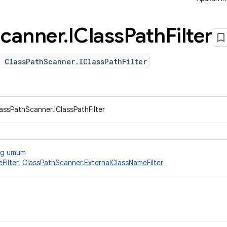
canner
.
IClass
Path
Filter
 ClassPathScanner.IClassPathFilter
assPathScanner.IClassPathFilter
ang umum
Filter
,
ClassPathScanner.ExternalClassNameFilter