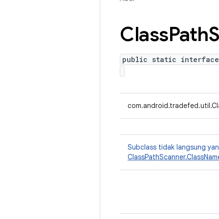
Class
Path
S
public static interface
com.android.tradefed.util.Cl
Subclass tidak langsung y
ClassPathScanner.ClassName