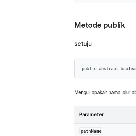
Metode publik
setuju
public abstract boolea
Menguji apakah nama jalur ab
Parameter
path
Name