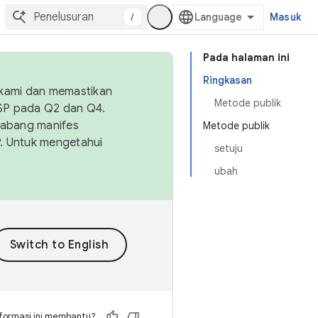
/
Masuk
Pada halaman ini
Ringkasan
 kami dan memastikan
Metode publik
OSP pada Q2 dan Q4.
Cabang manifes
Metode publik
SP. Untuk mengetahui
setuju
ubah
formasi ini membantu?