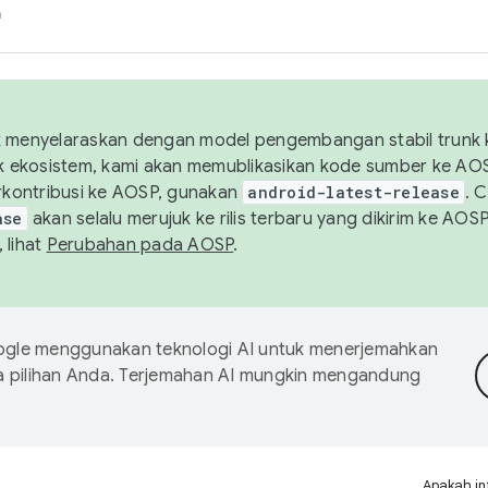
h
uk menyelaraskan dengan model pengembangan stabil trunk
tuk ekosistem, kami akan memublikasikan kode sumber ke A
kontribusi ke AOSP, gunakan
android-latest-release
. 
ase
akan selalu merujuk ke rilis terbaru yang dikirim ke AO
 lihat
Perubahan pada AOSP
.
gle menggunakan teknologi AI untuk menerjemahkan
a pilihan Anda. Terjemahan AI mungkin mengandung
Apakah in