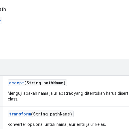
path
r
accept
(String path
Name)
Menguji apakah nama jalur abstrak yang ditentukan harus diserta
class.
transform
(String path
Name)
Konverter opsional untuk nama jalur entri jalur kelas.