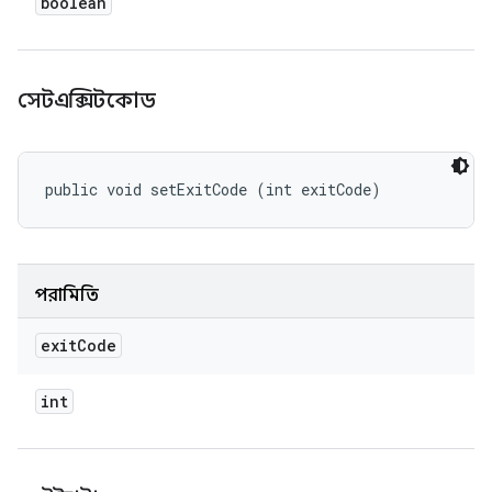
boolean
সেটএক্সিটকোড
public void setExitCode (int exitCode)
পরামিতি
exit
Code
int