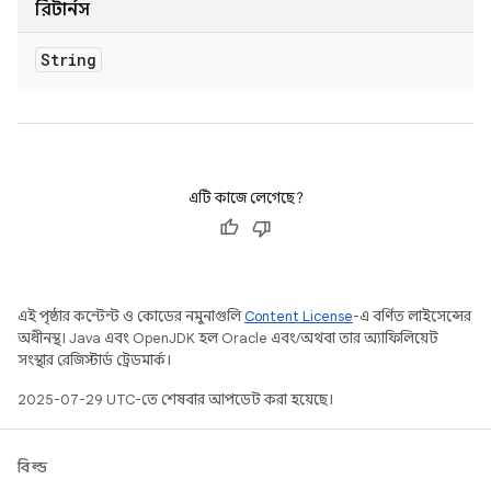
রিটার্নস
String
এটি কাজে লেগেছে?
এই পৃষ্ঠার কন্টেন্ট ও কোডের নমুনাগুলি
Content License
-এ বর্ণিত লাইসেন্সের
অধীনস্থ। Java এবং OpenJDK হল Oracle এবং/অথবা তার অ্যাফিলিয়েট
সংস্থার রেজিস্টার্ড ট্রেডমার্ক।
2025-07-29 UTC-তে শেষবার আপডেট করা হয়েছে।
বিল্ড