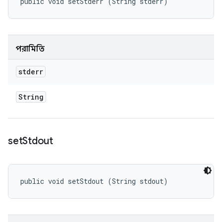
public void setStderr (String stderr)
পরামিতি
stderr
String
set
Stdout
public void setStdout (String stdout)