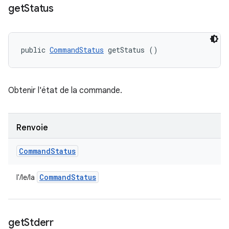
get
Status
public 
CommandStatus
 getStatus ()
Obtenir l'état de la commande.
Renvoie
Command
Status
Command
Status
l'/le/la
get
Stderr