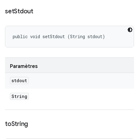
set
Stdout
public void setStdout (String stdout)
Paramètres
stdout
String
to
String