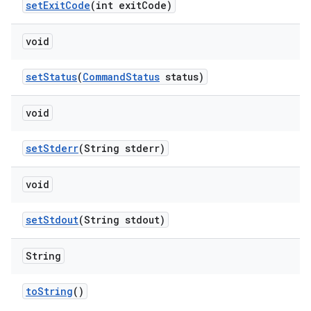
set
Exit
Code
(int exit
Code)
void
set
Status
(
Command
Status
status)
void
set
Stderr
(String stderr)
void
set
Stdout
(String stdout)
String
to
String
()