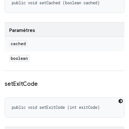
public void setCached (boolean cached)
Paramètres
cached
boolean
set
Exit
Code
public void setExitCode (int exitCode)