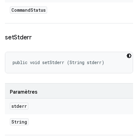
Command
Status
set
Stderr
public void setStderr (String stderr)
Paramètres
stderr
String