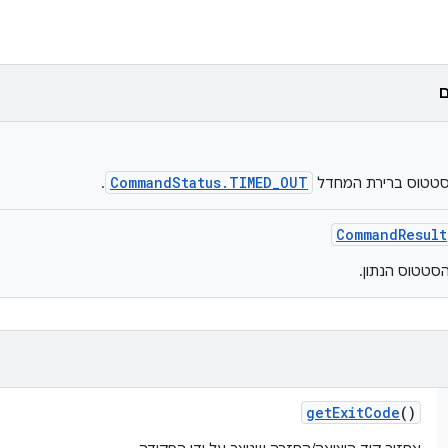
ם
CommandStatus.TIMED_OUT
טטוס ברירת המחדל
.
Command
Result
סטטוס הנתון.
get
Exit
Code
()