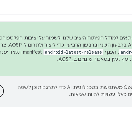
 2026, כדי להתאים למודל הפיתוח היציב שלנו ולשמור על יציבות הפלט
נפרסם קוד מקור ב-AOSP 
andr
. הענף
android-latest-release
manifest תמי
שינויים ב-AOSP
.
‫Google משתמשת בטכנולוגיית AI כדי לתרגם תוכן לשפה
 כאלו עשויות להיות שגיאות.