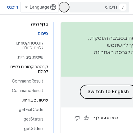
/
היכנס
בדף הזה
סיכום
פורמה בסביבה העסקית,
קונסטרוקטורים
ברבעון השני וברבעון הרביעי. כדי ליצור ולתרום ל-AOSP, צריך להשתמש
גלויים לכולם
ד יפנה לגרסה האחרונה
שיטות ציבוריות
קונסטרוקטורים גלויים
לכולם
CommandResult
CommandResult
שיטות ציבוריות
getExitCode
המידע עזר לך?
getStatus
getStderr