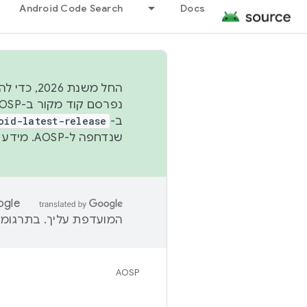
Android Code Search
Docs
החל משנת
ב-
oid-latest-release
שנדחפה ל-AOSP. מידע נוסף זמין במאמר
המועדפת עליך. בתרגומים
AOSP