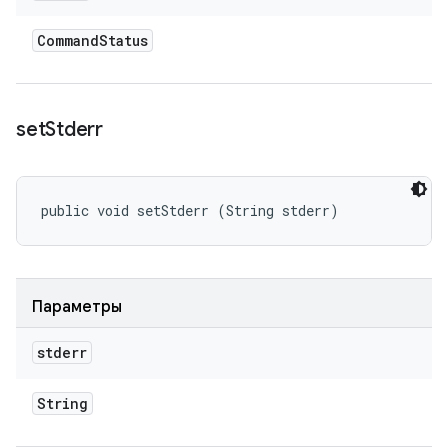
Command
Status
set
Stderr
public void setStderr (String stderr)
Параметры
stderr
String