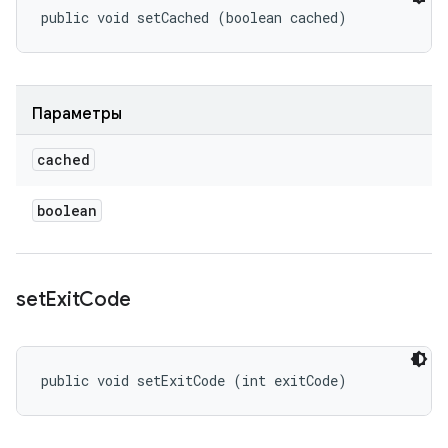
public void setCached (boolean cached)
Параметры
cached
boolean
set
Exit
Code
public void setExitCode (int exitCode)