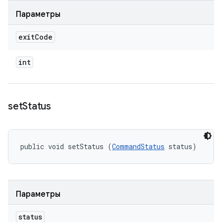
Параметры
exit
Code
int
set
Status
public void setStatus (
CommandStatus
 status)
Параметры
status