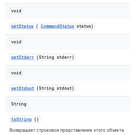
void
set
Status
(
Command
Status
status)
void
set
Stderr
(String stderr)
void
set
Stdout
(String stdout)
String
to
String
()
Возвращает строковое представление этого объекта.