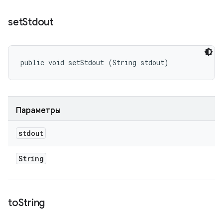
set
Stdout
public void setStdout (String stdout)
Параметры
stdout
String
to
String