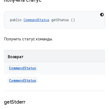
получить статус
public 
CommandStatus
 getStatus ()
Получить статус команды.
Возврат
Command
Status
Command
Status
get
Stderr