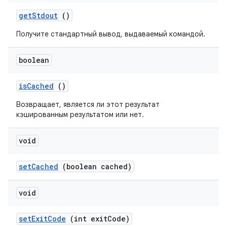
get
Stdout
()
Получите стандартный вывод, выдаваемый командой.
boolean
is
Cached
()
Возвращает, является ли этот результат
кэшированным результатом или нет.
void
set
Cached
(boolean cached)
void
set
Exit
Code
(int exit
Code)