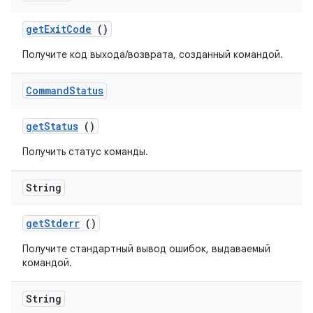
get
Exit
Code
()
Получите код выхода/возврата, созданный командой.
Command
Status
get
Status
()
Получить статус команды.
String
get
Stderr
()
Получите стандартный вывод ошибок, выдаваемый
командой.
String