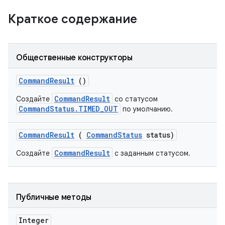
Краткое содержание
Общественные конструкторы
Command
Result
()
CommandResult
Создайте
со статусом
CommandStatus.TIMED_OUT
по умолчанию.
Command
Result
(
Command
Status
status)
CommandResult
Создайте
с заданным статусом.
Публичные методы
Integer