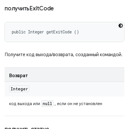
получитьExit
Code
public Integer getExitCode ()
Получите код выхода/возврата, созданный командой.
Возврат
Integer
null
код выхода или
, если он не установлен