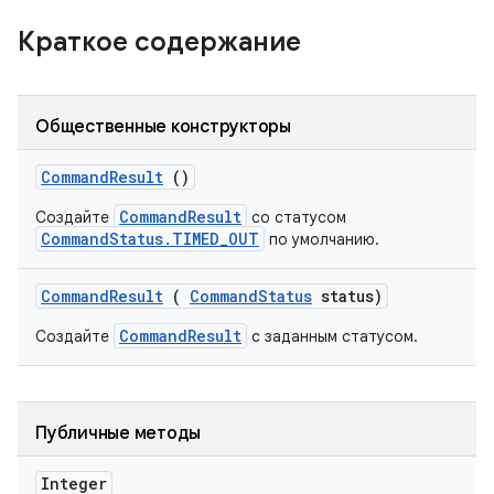
Краткое содержание
Общественные конструкторы
Command
Result
()
CommandResult
Создайте
со статусом
CommandStatus.TIMED_OUT
по умолчанию.
Command
Result
(
Command
Status
status)
CommandResult
Создайте
с заданным статусом.
Публичные методы
Integer