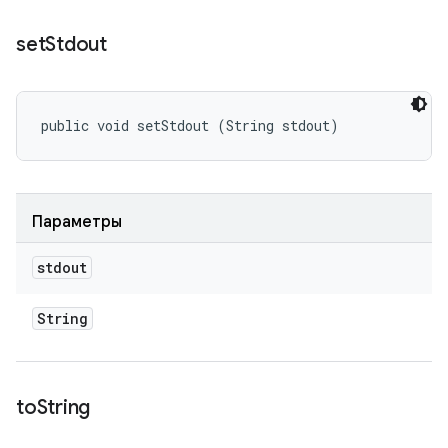
set
Stdout
public void setStdout (String stdout)
Параметры
stdout
String
to
String