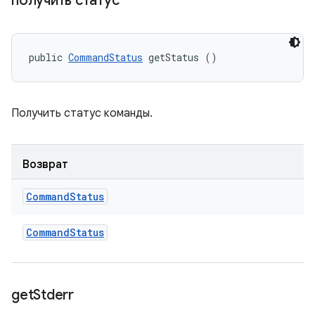
получить статус
public 
CommandStatus
 getStatus ()
Получить статус команды.
Возврат
Command
Status
Command
Status
get
Stderr