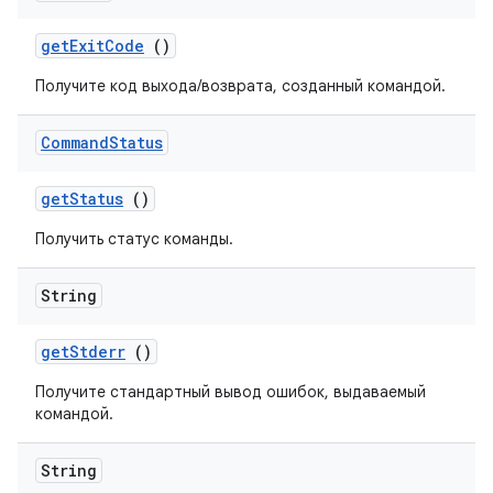
get
Exit
Code
()
Получите код выхода/возврата, созданный командой.
Command
Status
get
Status
()
Получить статус команды.
String
get
Stderr
()
Получите стандартный вывод ошибок, выдаваемый
командой.
String