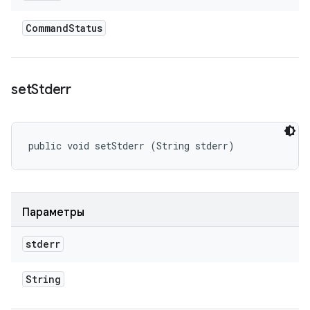
Command
Status
set
Stderr
public void setStderr (String stderr)
Параметры
stderr
String