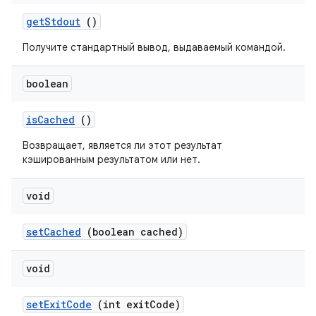
get
Stdout
()
Получите стандартный вывод, выдаваемый командой.
boolean
is
Cached
()
Возвращает, является ли этот результат
кэшированным результатом или нет.
void
set
Cached
(boolean cached)
void
set
Exit
Code
(int exit
Code)