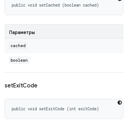
public void setCached (boolean cached)
Параметры
cached
boolean
set
Exit
Code
public void setExitCode (int exitCode)