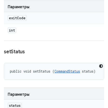
Параметры
exit
Code
int
set
Status
public void setStatus (
CommandStatus
 status)
Параметры
status