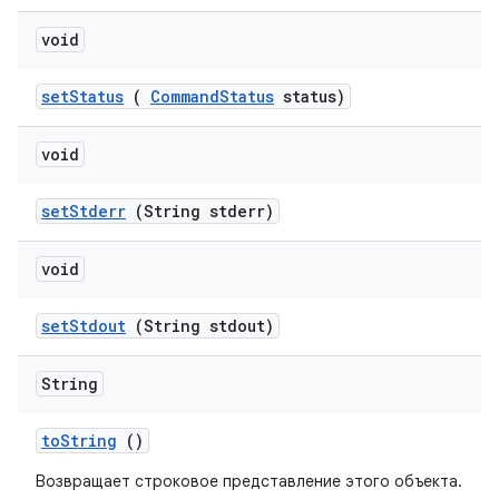
void
set
Status
(
Command
Status
status)
void
set
Stderr
(String stderr)
void
set
Stdout
(String stdout)
String
to
String
()
Возвращает строковое представление этого объекта.