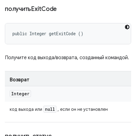
получитьExit
Code
public Integer getExitCode ()
Получите код выхода/возврата, созданный командой.
Возврат
Integer
null
код выхода или
, если он не установлен