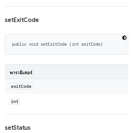
set
Exit
Code
public void setExitCode (int exitCode)
พารามิเตอร์
exit
Code
int
set
Status