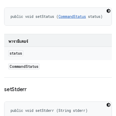
public void setStatus (
CommandStatus
 status)
พารามิเตอร์
status
Command
Status
set
Stderr
public void setStderr (String stderr)