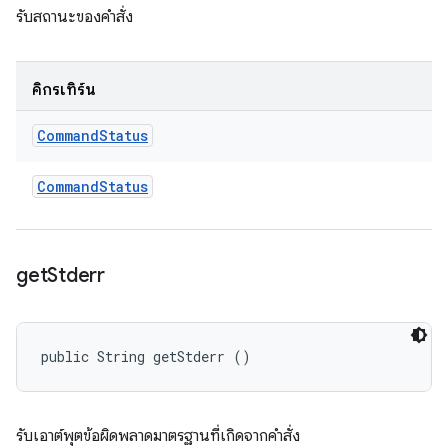
รับสถานะของคําสั่ง
คิกรีเทิร์น
Command
Status
Command
Status
get
Stderr
public String getStderr ()
รับเอาต์พุตข้อผิดพลาดมาตรฐานที่เกิดจากคําสั่ง