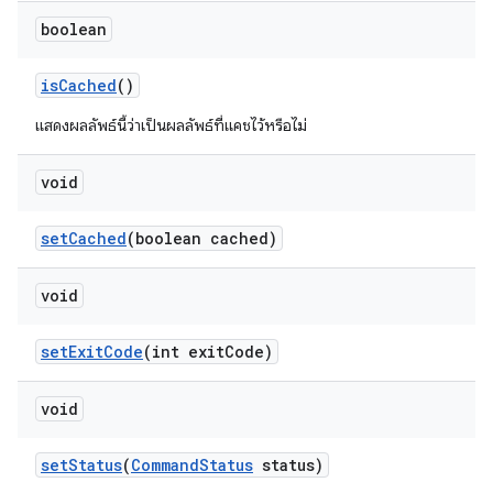
boolean
is
Cached
()
แสดงผลลัพธ์นี้ว่าเป็นผลลัพธ์ที่แคชไว้หรือไม่
void
set
Cached
(boolean cached)
void
set
Exit
Code
(int exit
Code)
void
set
Status
(
Command
Status
status)