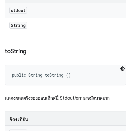
stdout
String
to
String
public String toString ()
แสดงผลสตริงของออบเจ็กต์นี้ Stdout/err อาจมีขนาดมาก
คิกรีเทิร์น