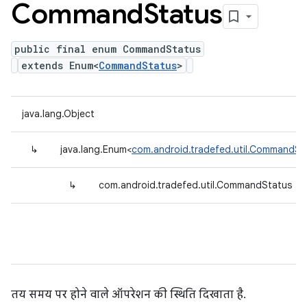
Command
Status
public final enum CommandStatus
extends Enum<
CommandStatus
>
java.lang.Object
↳
java.lang.Enum<
com.android.tradefed.util.CommandSt
↳
com.android.tradefed.util.CommandStatus
तय समय पर होने वाले ऑपरेशन की स्थिति दिखाता है.