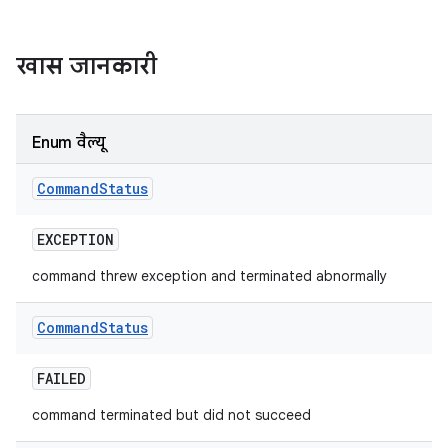
खास जानकारी
Enum वैल्यू
Command
Status
EXCEPTION
command threw exception and terminated abnormally
Command
Status
FAILED
command terminated but did not succeed