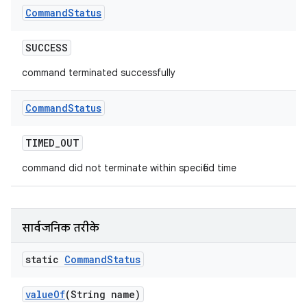
Command
Status
SUCCESS
command terminated successfully
Command
Status
TIMED
_
OUT
command did not terminate within specified time
सार्वजनिक तरीके
static
Command
Status
value
Of
(String name)