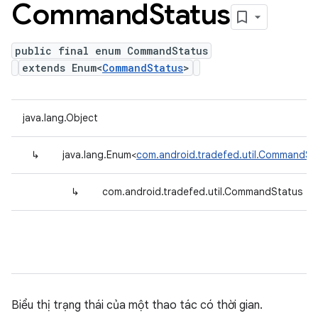
Command
Status
public final enum CommandStatus
extends Enum<
CommandStatus
>
java.lang.Object
↳
java.lang.Enum<
com.android.tradefed.util.CommandSt
↳
com.android.tradefed.util.CommandStatus
Biểu thị trạng thái của một thao tác có thời gian.