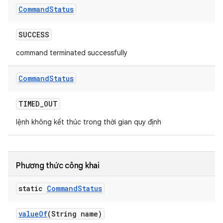
Command
Status
SUCCESS
command terminated successfully
Command
Status
TIMED
_
OUT
lệnh không kết thúc trong thời gian quy định
Phương thức công khai
static
Command
Status
value
Of
(String name)