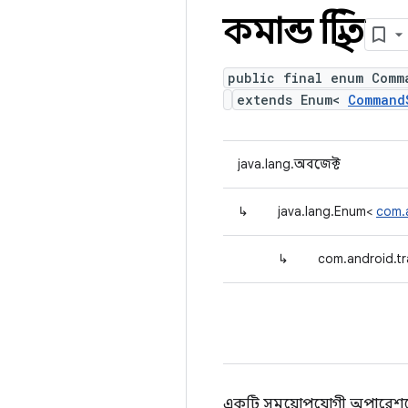
কমান্ড স্থিতি
public final enum Comm
extends Enum<
Command
java.lang.অবজেক্ট
↳
java.lang.Enum<
com.
↳
com.android.t
একটি সময়োপযোগী অপারেশনের অ