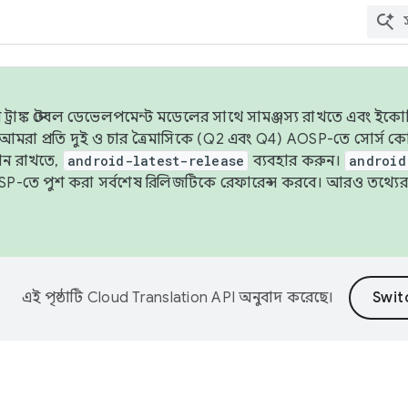
াঙ্ক স্টেবল ডেভেলপমেন্ট মডেলের সাথে সামঞ্জস্য রাখতে এবং ইকোসিস্ট
ে, আমরা প্রতি দুই ও চার ত্রৈমাসিকে (Q2 এবং Q4) AOSP-তে সোর্স
ান রাখতে,
android-latest-release
ব্যবহার করুন।
android
বদা AOSP-তে পুশ করা সর্বশেষ রিলিজটিকে রেফারেন্স করবে। আরও তথ্যের
এই পৃষ্ঠাটি
Cloud Translation API
অনুবাদ করেছে।