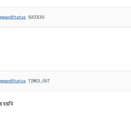
mmandStatus
 SUCCESS
mmandStatus
 TIMED_OUT
েষ হয়নি