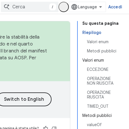
/
Accedi
Su questa pagina
Riepilogo
e la stabilità della
Valori enum
do e nel quarto
 Il branch del manifest
Metodi pubblici
cata su AOSP. Per
Valori enum
ECCEZIONE
OPERAZIONE
NON RIUSCITA
OPERAZIONE
RIUSCITA
TIMED_OUT
Metodi pubblici
valueOf
 pagina è stata utile?