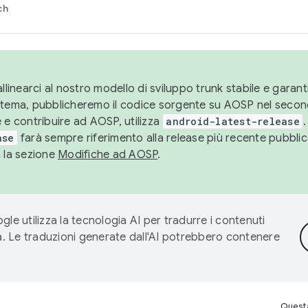
ch
llinearci al nostro modello di sviluppo trunk stabile e garantir
istema, pubblicheremo il codice sorgente su AOSP nel secon
 e contribuire ad AOSP, utilizza
android-latest-release
.
ase
farà sempre riferimento alla release più recente pubbli
a la sezione
Modifiche ad AOSP
.
gle utilizza la tecnologia AI per tradurre i contenuti
ta. Le traduzioni generate dall'AI potrebbero contenere
Questa