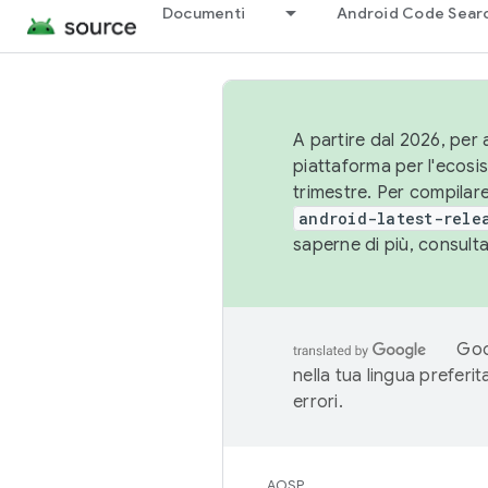
Documenti
Android Code Sear
A partire dal 2026, per a
piattaforma per l'ecos
trimestre. Per compilare
android-latest-rele
saperne di più, consult
Goo
nella tua lingua preferi
errori.
AOSP