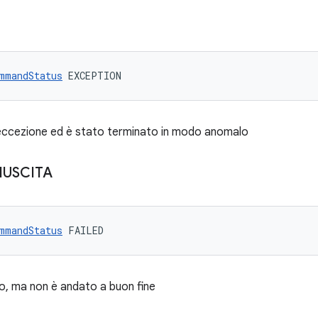
mmandStatus
 EXCEPTION
eccezione ed è stato terminato in modo anomalo
IUSCITA
mmandStatus
 FAILED
to, ma non è andato a buon fine