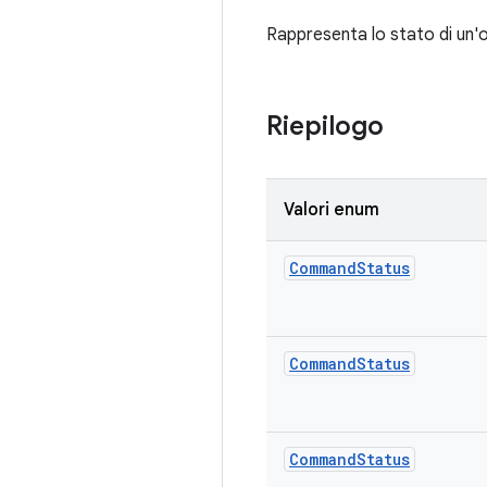
Rappresenta lo stato di un'
Riepilogo
Valori enum
Command
Status
Command
Status
Command
Status