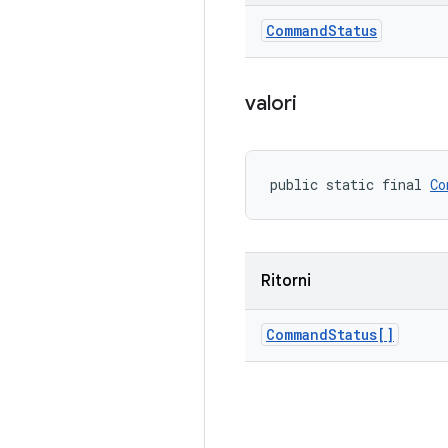
Command
Status
valori
public static final 
Co
Ritorni
Command
Status[]