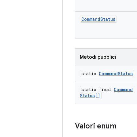
Command
Status
Metodi pubblici
static
Command
Status
static final
Command
Status[]
Valori enum