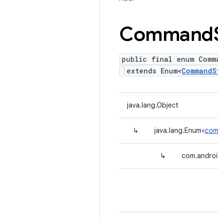
Command
public final enum Comm
extends Enum<
CommandS
java.lang.Object
↳
java.lang.Enum<
com
↳
com.androi