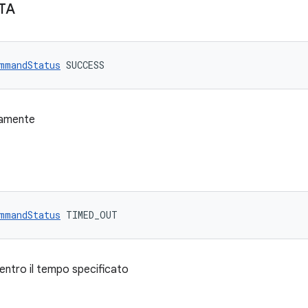
TA
mmandStatus
 SUCCESS
tamente
mmandStatus
 TIMED_OUT
entro il tempo specificato