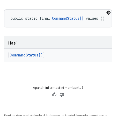
public static final 
CommandStatus[]
 values ()
Hasil
Command
Status[]
Apakah informasi ini membantu?
Konten dan contoh kode di halaman ini tunduk kepada lisensi yang