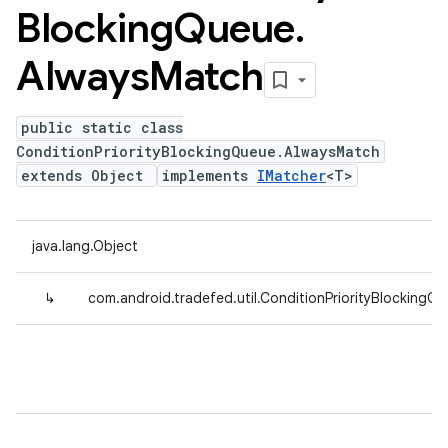
Blocking
Queue
.
Always
Match
public static class
ConditionPriorityBlockingQueue.AlwaysMatch
extends Object
implements
IMatcher
<T>
java.lang.Object
↳
com.android.tradefed.util.ConditionPriorityBlocking