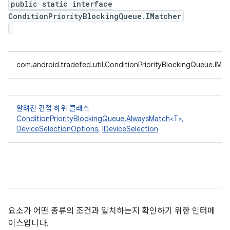
public static interface
ConditionPriorityBlockingQueue.IMatcher
com.android.tradefed.util.ConditionPriorityBlockingQueue.IMa
알려진 간접 하위 클래스
ConditionPriorityBlockingQueue.AlwaysMatch
<T>,
DeviceSelectionOptions
,
IDeviceSelection
요소가 어떤 종류의 조건과 일치하는지 확인하기 위한 인터페
이스입니다.