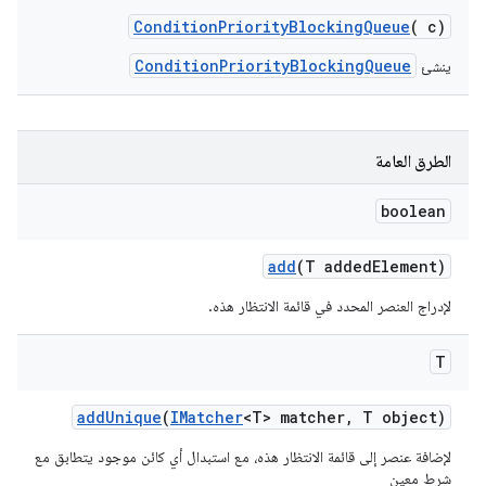
Condition
Priority
Blocking
Queue
(
c)
ConditionPriorityBlockingQueue
ينشئ
الطرق العامة
boolean
add
(T added
Element)
لإدراج العنصر المحدد في قائمة الانتظار هذه.
T
add
Unique
(
IMatcher
<T> matcher
,
T object)
لإضافة عنصر إلى قائمة الانتظار هذه، مع استبدال أي كائن موجود يتطابق مع
شرط معين