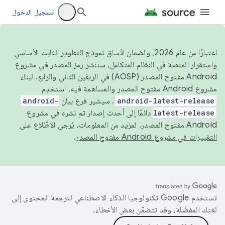
تسجيل الدخول
اعتبارًا من عام 2026، ولضمان اتّساق نموذج التطوير الثابت الأساسي
واستقرار المنصة في النظام المتكامل، سننشر رمز المصدر في مشروع
Android مفتوح المصدر (AOSP) في الربعَين الثاني والرابع. لبناء
مشروع Android مفتوح المصدر والمساهمة فيه، استخدِم
android-latest-release
. سيشير فرع بيان
android-
latest-release
دائمًا إلى أحدث إصدار تم نشره في مشروع
Android مفتوح المصدر. لمزيد من المعلومات، يُرجى الاطّلاع على
التغييرات في مشروع Android مفتوح المصدر
.
تستخدم Google تكنولوجيا الذكاء الاصطناعي لترجمة المحتوى إلى
لغتك المفضّلة، وقد تتضمّن بعض الأخطاء.