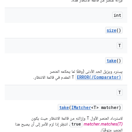
لإزالة عنصر من قائمة الانتظار هذه.
int
size
()
T
take
()
يسترد ويزيل الحد الأدنى (وفقًا لما يحكمه العنصر
ERROR(/Comparator)
T المقدم في قائمة الانتظار.
T
take
(
IMatcher
<T> matcher)
لاسترداد العنصر الأول T وإزالته من قائمة الانتظار حيث يكون
true
matcher.matches(T)
، انتظِر إذا لزم الأمر إلى أن يصبح هذا
العنصر متوفّرًا.