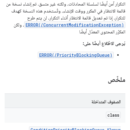
التكرار آمن أيضًا لسلسلة المحادثات، ولكنه غير متسق. تم إنشاء نسخة من
قائمة الانتظار في المكرر ووقت الإنشاء، وتُستخدم هذه النسخة كهدف
للتكرار. إذا تم تعديل قائمة الانتظار أثناء التكرار، لن يتم طرح
ERROR(/ConcurrentModificationException)
، ولكن
المكرّر المحتوى المعدّل أيضًا
يُرجى الاطّلاع أيضًا على:
ERROR(/PriorityBlockingQueue)
ملخّص
الصفوف المتداخلة
class
Condition
Priority
Blocking
Queue
.
Always