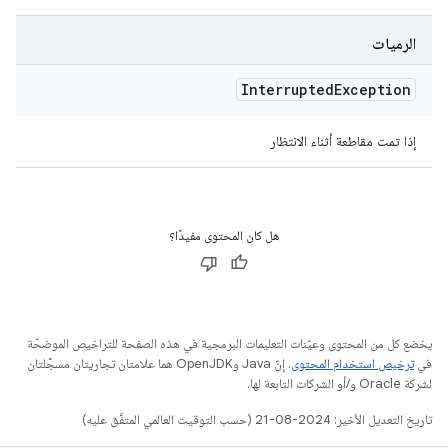
الرميات
Interrupted
Exception
إذا تمت مقاطعة أثناء الانتظار
هل كان المحتوى مفيدًا؟
يخضع كل من المحتوى وعيّنات التعليمات البرمجية في هذه الصفحة للتراخيص الموضحّة
في
ترخيص استخدام المحتوى
. إنّ Java وOpenJDK هما علامتان تجاريتان مسجَّلتان
لشركة Oracle و/أو الشركات التابعة لها.
تاريخ التعديل الأخير: 2024-08-21 (حسب التوقيت العالمي المتفَّق عليه)