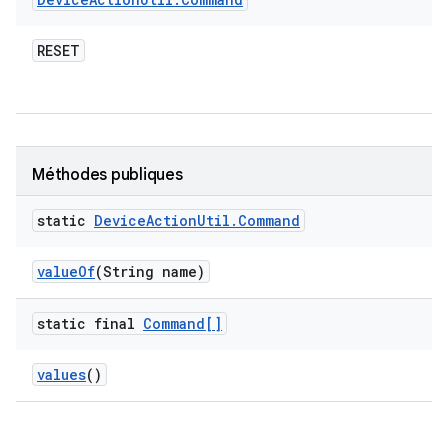
RESET
Méthodes publiques
static
Device
Action
Util
.
Command
value
Of
(String name)
static final
Command[]
values
()