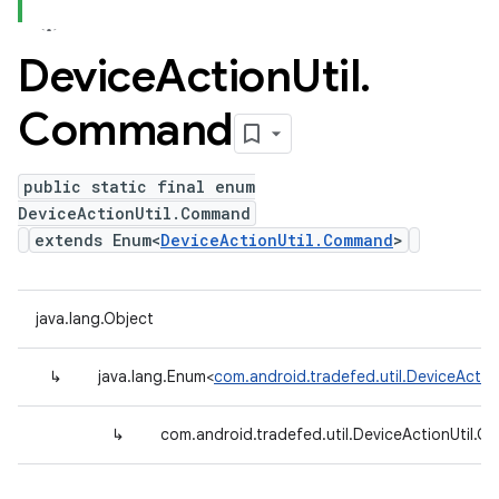
Device
Action
Util
.
Command
public static final enum
DeviceActionUtil.Command
extends Enum<
DeviceActionUtil.Command
>
java.lang.Object
↳
java.lang.Enum<
com.android.tradefed.util.DeviceActi
↳
com.android.tradefed.util.DeviceActionUtil.