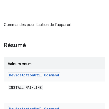
Commandes pour l'action de l'appareil.
Résumé
Valeurs enum
Device
Action
Util
.
Command
INSTALL
_
MAINLINE
Device
Action
Util
.
Command