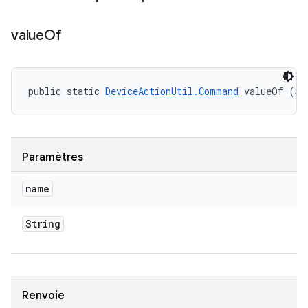
value
Of
public static 
DeviceActionUtil.Command
 valueOf (St
Paramètres
name
String
Renvoie