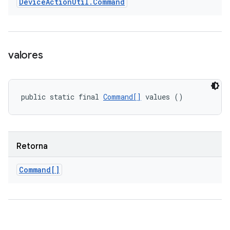
Device
Action
Util
.
Command
valores
public static final 
Command[]
 values ()
Retorna
Command[]