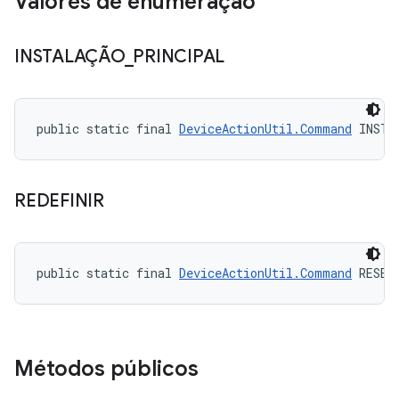
Valores de enumeração
INSTALAÇÃO
_
PRINCIPAL
public static final 
DeviceActionUtil.Command
 INSTA
REDEFINIR
public static final 
DeviceActionUtil.Command
 RESET
Métodos públicos