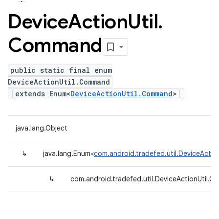
Device
Action
Util
.
Command
public static final enum
DeviceActionUtil.Command
extends Enum<
DeviceActionUtil.Command
>
java.lang.Object
↳
java.lang.Enum<
com.android.tradefed.util.DeviceActi
↳
com.android.tradefed.util.DeviceActionUtil.