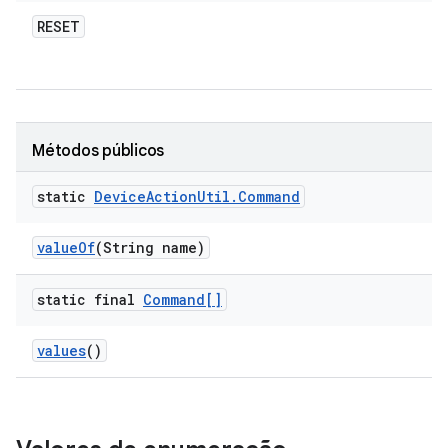
RESET
Métodos públicos
static
Device
Action
Util
.
Command
value
Of
(String name)
static final
Command[]
values
()