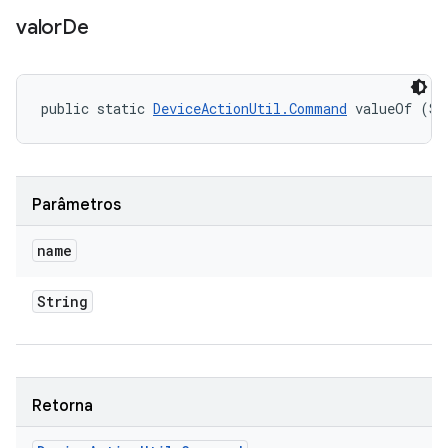
valor
De
public static 
DeviceActionUtil.Command
 valueOf (St
Parâmetros
name
String
Retorna