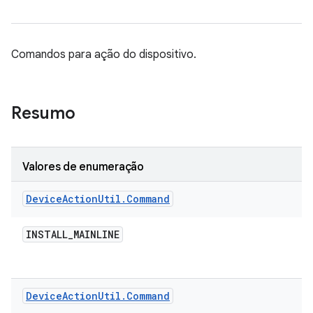
Comandos para ação do dispositivo.
Resumo
Valores de enumeração
Device
Action
Util
.
Command
INSTALL
_
MAINLINE
Device
Action
Util
.
Command