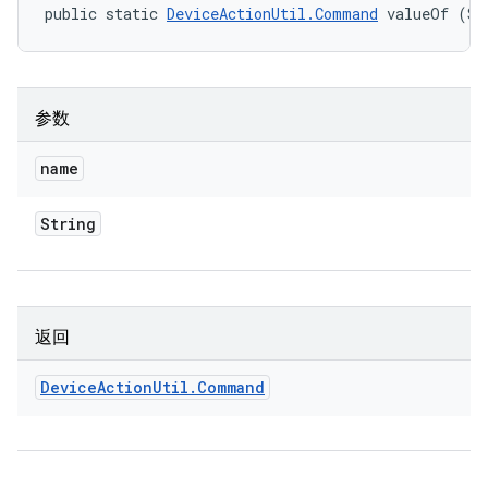
public static 
DeviceActionUtil.Command
 valueOf (St
参数
name
String
返回
Device
Action
Util
.
Command