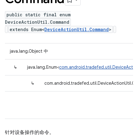
public static final enum
DeviceActionUtil.Command
extends Enum<
DeviceActionUtil.Command
>
java.lang.Object 中
↳
java.lang.Enum<
com.android.tradefed.util.DeviceActi
↳
com.android.tradefed.util.DeviceActionUtil.
针对设备操作的命令。