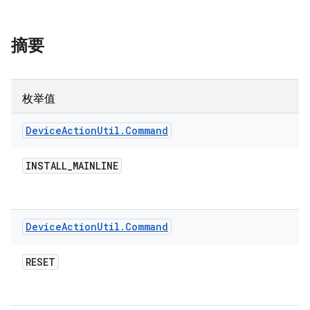
摘要
枚举值
Device
Action
Util
.
Command
INSTALL
_
MAINLINE
Device
Action
Util
.
Command
RESET