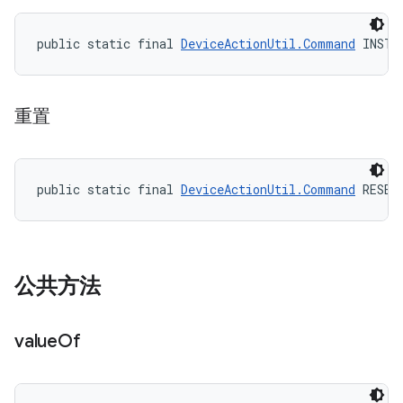
public static final 
DeviceActionUtil.Command
 INSTA
重置
public static final 
DeviceActionUtil.Command
 RESET
公共方法
value
Of