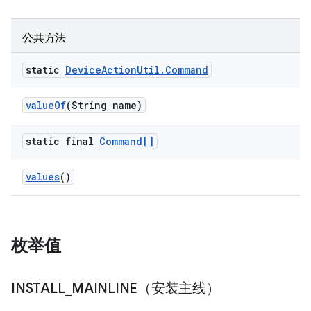
公共方法
static
Device
Action
Util
.
Command
value
Of
(String name)
static final
Command[]
values
()
枚举值
INSTALL
_
MAINLINE（安装主线）