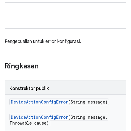
Pengecualian untuk error konfigurasi.
Ringkasan
Konstruktor publik
Device
Action
Config
Error
(String message)
Device
Action
Config
Error
(String message
,
Throwable cause)