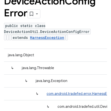
Device
Action
Config
Error
public static class
DeviceActionUtil.DeviceActionConfigError
extends
HarnessException
java.lang.Object
↳
java.lang.Throwable
↳
java.lang.Exception
↳
com.android.tradefed.error.HarnessExc
↳
com.android.tradefed.util.Devic