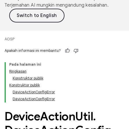
Terjemahan AI mungkin mengandung kesalahan.
AOSP
Apakah informasi ini membantu?
Pada halaman ini
Ringkasan
Konstruktor publik
Konstruktor publik
DeviceActionConfigError
DeviceActionConfigError
Device
Action
Util
.