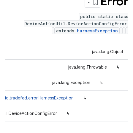
Error
public static class
DeviceActionUtil.DeviceActionConfigError
extends
HarnessException
java.lang.Object
java.lang.Throwable
↳
java.lang.Exception
↳
roid.tradefed.error.HarnessException
↳
nUtil.DeviceActionConfigError
↳