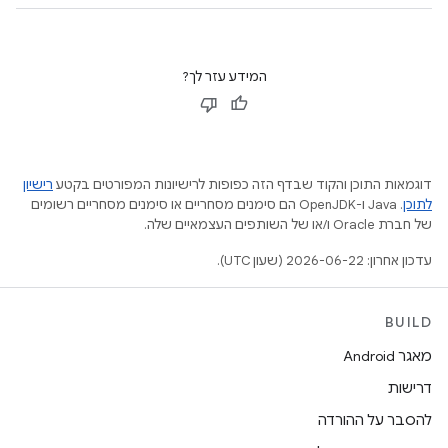
המידע עזר לך?
דוגמאות התוכן והקוד שבדף הזה כפופות לרישיונות המפורטים בקטע
רישיון
לתוכן
.‏ Java ו-OpenJDK הם סימנים מסחריים או סימנים מסחריים רשומים
של חברת Oracle ו/או של השותפים העצמאיים שלה.
עדכון אחרון: 2026-06-22 (שעון UTC).
BUILD
מאגר Android
דרישות
להסבר על ההורדה