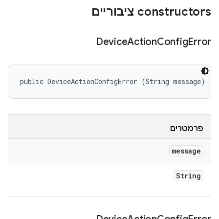
‫constructors ציבוריים
Device
Action
Config
Error
public DeviceActionConfigError (String message)
פרמטרים
message
String