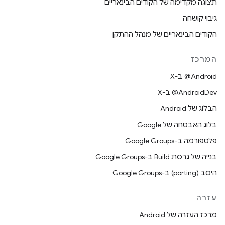
תצוגה מקדימה של הקודים הבינאריים
גיבוי קושחה
הקודים הבינאריים של מנהל ההתקן
המרכז
‫‎@Android ב-X
‫‎@AndroidDev ב-X
הבלוג של Android
בלוג האבטחה של Google
פלטפורמה ב-Google Groups
בנייה של גרסת Build ב-Google Groups
היסב (porting) ב-Google Groups
עזרה
מרכז העזרה של Android