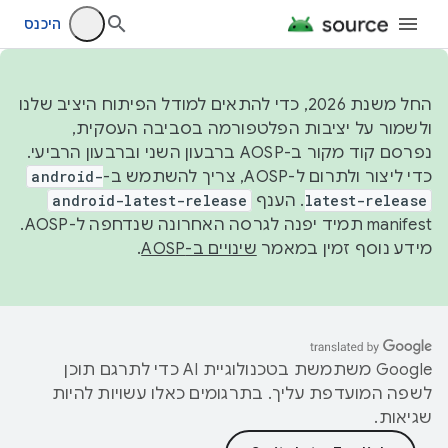
היכנס
החל משנת 2026, כדי להתאים למודל הפיתוח היציב שלנו
ולשמור על יציבות הפלטפורמה בסביבה העסקית,
נפרסם קוד מקור ב-AOSP ברבעון השני וברבעון הרביעי.
כדי ליצור ולתרום ל-AOSP, צריך להשתמש ב-
android-
latest-release
. הענף
android-latest-release
manifest תמיד יפנה לגרסה האחרונה שנדחפה ל-AOSP.
מידע נוסף זמין במאמר
שינויים ב-AOSP
.
‫Google משתמשת בטכנולוגיית AI כדי לתרגם תוכן
לשפה המועדפת עליך. בתרגומים כאלו עשויות להיות
שגיאות.