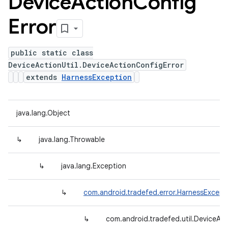
Device
Action
Config
Error
public static class
DeviceActionUtil.DeviceActionConfigError
extends
HarnessException
java.lang.Object
↳
java.lang.Throwable
↳
java.lang.Exception
↳
com.android.tradefed.error.HarnessExcept
↳
com.android.tradefed.util.DeviceAct