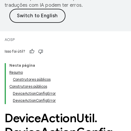
traduções com IA podem ter erros.
AOSP
Isso foi útil?
Nesta página
Resumo
Construtores públicos
Construtores públicos
DeviceActionConfigError
DeviceActionConfigError
Device
Action
Util
.