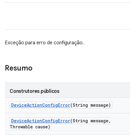
Exceção para erro de configuração.
Resumo
Construtores públicos
Device
Action
Config
Error
(String message)
Device
Action
Config
Error
(String message
,
Throwable cause)