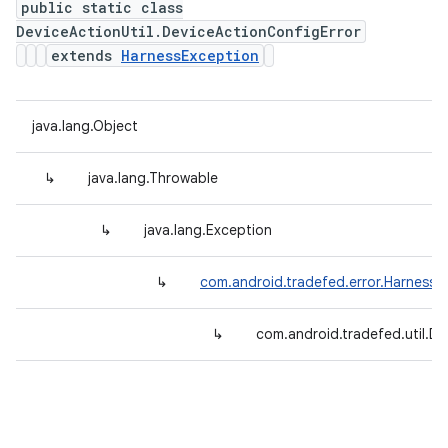
public static class
DeviceActionUtil.DeviceActionConfigError
extends
HarnessException
java.lang.Object
↳
java.lang.Throwable
↳
java.lang.Exception
↳
com.android.tradefed.error.HarnessE
↳
com.android.tradefed.util.De