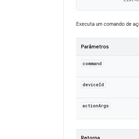
Executa um comando de açã
Parâmetros
command
device
Id
action
Args
Retorna