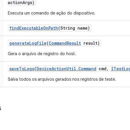
action
Args)
Executa um comando de ação do dispositivo.
find
Executable
On
Path
(String name)
generate
Log
File
(
Command
Result
result)
Gera o arquivo de registro do host.
save
To
Logs
(
Device
Action
Util
.
Command
cmd
,
ITest
Lo
Salva todos os arquivos gerados nos registros de teste.
s