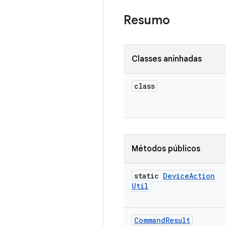
Resumo
Classes aninhadas
class
Métodos públicos
static
Device
Action
Util
Command
Result