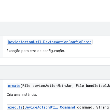
Device
Action
Util
.
Device
Action
Config
Error
Exceção para erro de configuração.
create
(File device
Action
Main
Jar
,
File bundletool
J
Cria uma instância.
execute
(
Device
Action
Util
.
Command
command
,
String