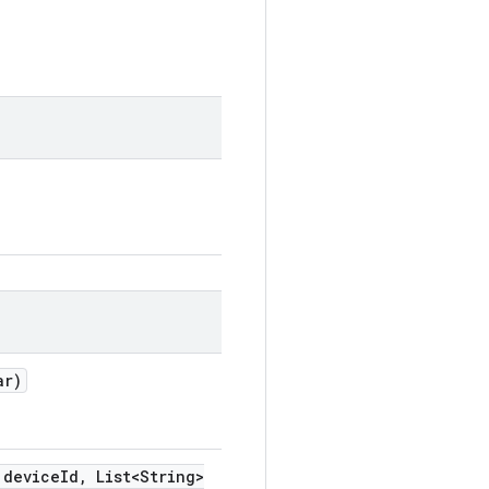
ar)
 device
Id
,
List<String>