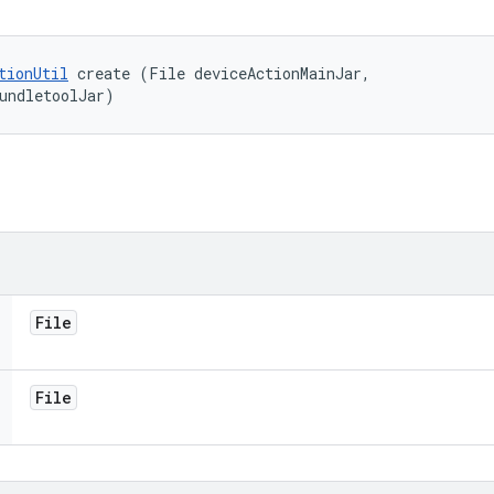
tionUtil
 create (File deviceActionMainJar, 

undletoolJar)
File
File