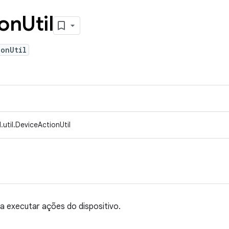
ion
Util
ionUtil
util.DeviceActionUtil
ra executar ações do dispositivo.