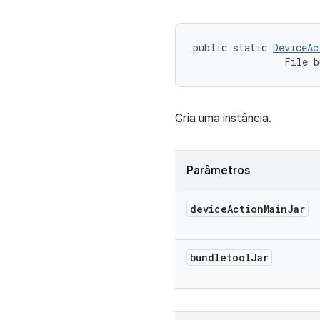
public static 
DeviceAc
                File b
Cria uma instância.
Parâmetros
device
Action
Main
Jar
bundletool
Jar