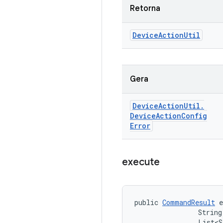
Retorna
Device
Action
Util
Gera
Device
Action
Util
.
Device
Action
Config
Error
execute
public 
CommandResult
 
                String
                List<S