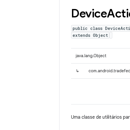
Device
Act
public class DeviceAct
extends Object
java.lang.Object
↳
com.android.tradefed.
Uma classe de utilitários pa