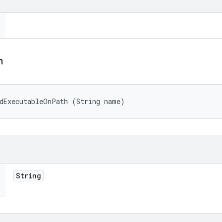
h
ndExecutableOnPath (String name)
String