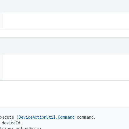
execute (
DeviceActionUtil.Command
 command, 

 deviceId, 

tring> actionArgs)