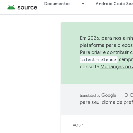
Documentos
Android Code Se
Em 2026, para nos alin
plataforma para o ecos
Para criar e contribuir
latest-release
sempre
consulte
Mudanças no
O G
para seu idioma de pre
AOSP