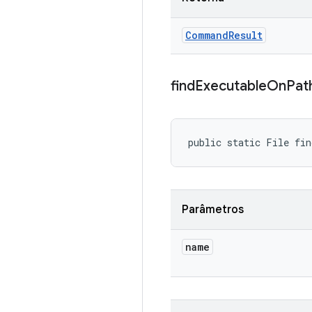
Command
Result
find
Executable
On
Pat
public static File fi
Parâmetros
name