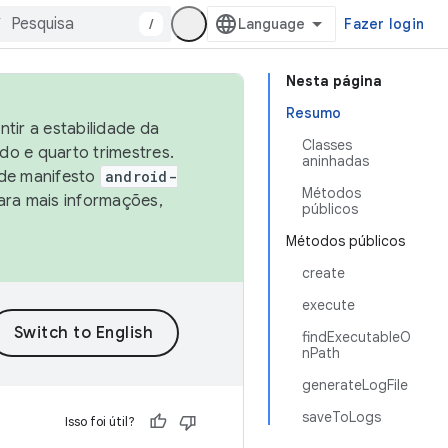
/
Fazer login
Nesta página
Resumo
tir a estabilidade da
Classes
o e quarto trimestres.
aninhadas
 de manifesto
android-
Métodos
ara mais informações,
públicos
Métodos públicos
create
execute
findExecutableO
nPath
generateLogFile
saveToLogs
Isso foi útil?