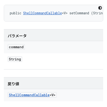
public 
ShellCommandCallable
<V> setCommand (String 
パラメータ
command
String
戻り値
Shell
Command
Callable
<V>