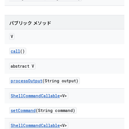
パブリック メソッド
V
call
()
abstract V
process
Output
(String output)
Shell
Command
Callable
<V>
set
Command
(String command)
Shell
Command
Callable
<V>