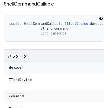
Shell
Command
Callable
public ShellCommandCallable (
ITestDevice
 device, 

                String command, 

                long timeout)
パラメータ
device
ITest
Device
command