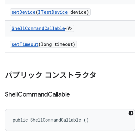
set
Device
(
ITest
Device
device)
Shell
Command
Callable
<V>
set
Timeout
(long timeout)
パブリック コンストラクタ
Shell
Command
Callable
public ShellCommandCallable ()