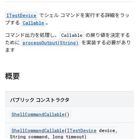
ITestDevice
でシェル コマンドを実行する詳細をラッ
プする
Callable
。
コマンド出力を処理し、
Callable
の戻り値を決定する
ために
processOutput(String)
を実装する必要があり
ます
概要
パブリック コンストラクタ
Shell
Command
Callable
()
Shell
Command
Callable
(
ITest
Device
device
,
String command
,
long timeout)