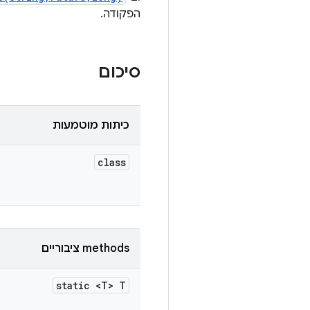
הפקודה.
סיכום
כיתות מוטמעות
class
‫methods ציבוריים
static <T> T