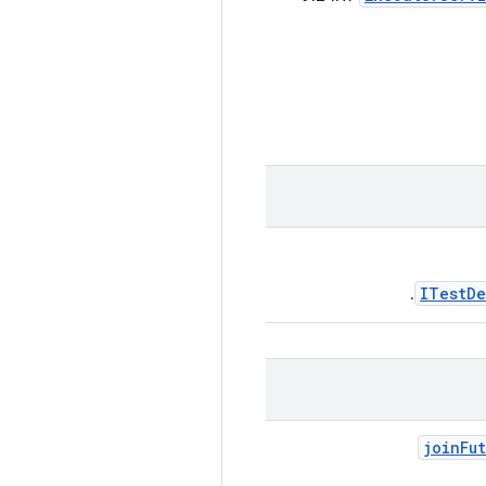
ITestDe
.
join
Fu