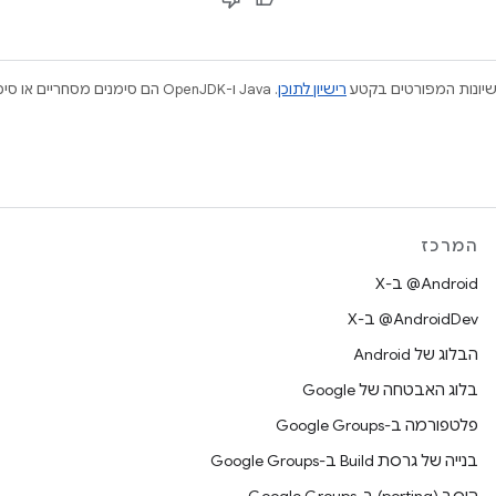
ישיונות המפורטים בקטע
רישיון לתוכן
המרכז
‫‎@Android ב-X
‫‎@AndroidDev ב-X
הבלוג של Android
בלוג האבטחה של Google
פלטפורמה ב-Google Groups
בנייה של גרסת Build ב-Google Groups