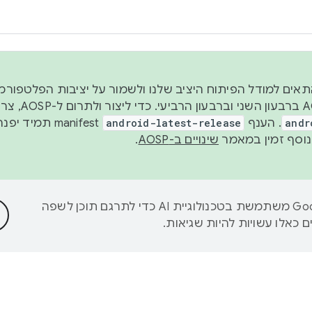
 2026, כדי להתאים למודל הפיתוח היציב שלנו ולשמור על יציבות הפלט
נפרסם קוד מקור ב-AOSP 
andr
. הענף
android-latest-release
manifest תמי
שינויים ב-AOSP
.
‫Google משתמשת בטכנולוגיית AI כדי לתרגם תוכן לשפה
 כאלו עשויות להיות שגיאות.