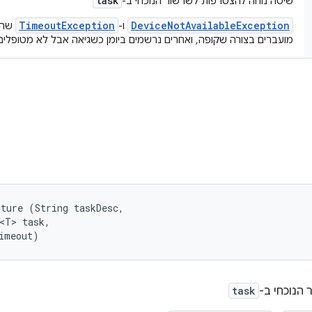
task
שיטה נוחה להצטרפות לשרשור הנוכחי ב-
TimeoutException
DeviceNotAvailableException
ו-
שהת
מועברים בצורה שקופה, ואחרים נרשמים ביומן כשגיאה אבל לא מטופלים
ture (String taskDesc, 

<T> task, 

imeout)
הנוכחי ב-
task