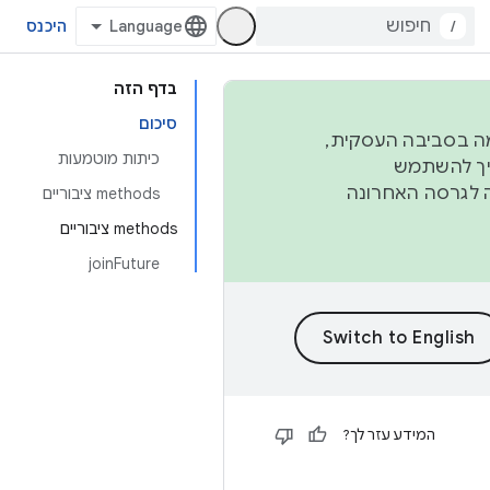
/
היכנס
בדף הזה
סיכום
פורמה בסביבה העסקית,
כיתות מוטמעות
ברבעון השני וברבעון הרביעי. כדי ליצור ולתרום ל-AOSP, צריך להשתמש
ד יפנה לגרסה האחרונה
‫methods ציבוריים
‫methods ציבוריים
joinFuture
המידע עזר לך?