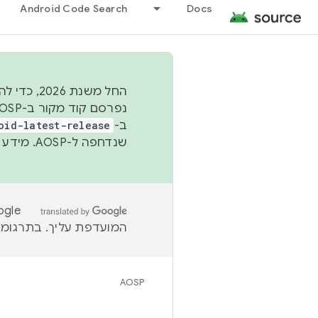
Android Code Search
Docs
החל משנת
ב-
oid-latest-release
שנדחפה ל-AOSP. מידע נוסף זמין במאמר
המועדפת עליך. בתרגומים
AOSP