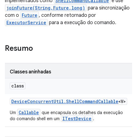
implementados como
ShellCommandCallable
e use
joinFuture(String,Future,long)
para sincronização
com o
Future
, conforme retornado por
ExecutorService
para a execução do comando.
Resumo
Classes aninhadas
class
Device
Concurrent
Util
.
Shell
Command
Callable
<V>
Callable
Um
que encapsula os detalhes da execução
ITestDevice
do comando shell em um
.