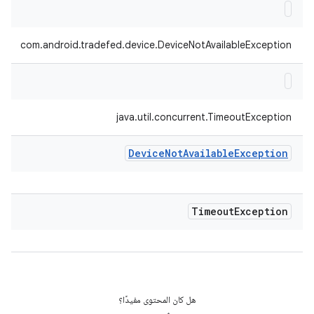
com.android.tradefed.device.DeviceNotAvailableException
java.util.concurrent.TimeoutException
Device
Not
Available
Exception
Timeout
Exception
هل كان المحتوى مفيدًا؟