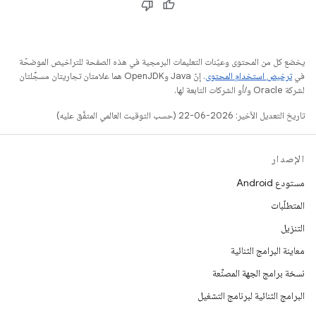
يخضع كل من المحتوى وعيّنات التعليمات البرمجية في هذه الصفحة للتراخيص الموضحّة
في
ترخيص استخدام المحتوى
. إنّ Java وOpenJDK هما علامتان تجاريتان مسجَّلتان
لشركة Oracle و/أو الشركات التابعة لها.
تاريخ التعديل الأخير: 2026-06-22 (حسب التوقيت العالمي المتفَّق عليه)
الإصدار
مستودع Android
المتطلّبات
التنزيل
معاينة البرامج الثنائية
نسخة برامج الجهة المصنِّعة
البرامج الثنائية لبرنامج التشغيل