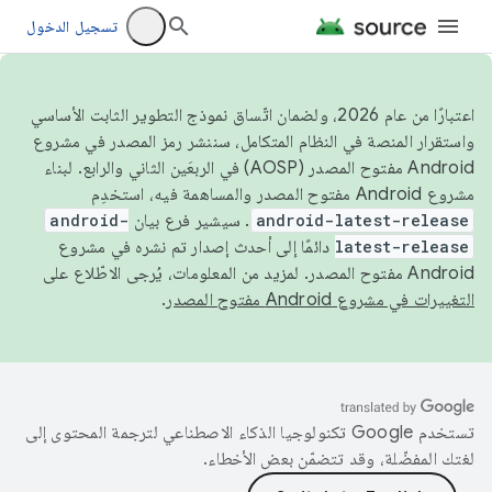
تسجيل الدخول
اعتبارًا من عام 2026، ولضمان اتّساق نموذج التطوير الثابت الأساسي
واستقرار المنصة في النظام المتكامل، سننشر رمز المصدر في مشروع
Android مفتوح المصدر (AOSP) في الربعَين الثاني والرابع. لبناء
مشروع Android مفتوح المصدر والمساهمة فيه، استخدِم
android-latest-release
. سيشير فرع بيان
android-
latest-release
دائمًا إلى أحدث إصدار تم نشره في مشروع
Android مفتوح المصدر. لمزيد من المعلومات، يُرجى الاطّلاع على
التغييرات في مشروع Android مفتوح المصدر
.
تستخدم Google تكنولوجيا الذكاء الاصطناعي لترجمة المحتوى إلى
لغتك المفضّلة، وقد تتضمّن بعض الأخطاء.