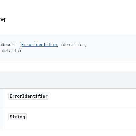
াফল
nResult (
ErrorIdentifier
 identifier, 

 details)
Error
Identifier
String