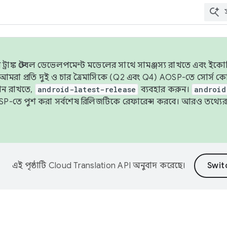
াঙ্ক স্টেবল ডেভেলপমেন্ট মডেলের সাথে সামঞ্জস্য রাখতে এবং ইকোসিস্ট
ে, আমরা প্রতি দুই ও চার ত্রৈমাসিকে (Q2 এবং Q4) AOSP-তে সোর্স
ান রাখতে,
android-latest-release
ব্যবহার করুন।
android
বদা AOSP-তে পুশ করা সর্বশেষ রিলিজটিকে রেফারেন্স করবে। আরও তথ্যের
এই পৃষ্ঠাটি
Cloud Translation API
অনুবাদ করেছে।