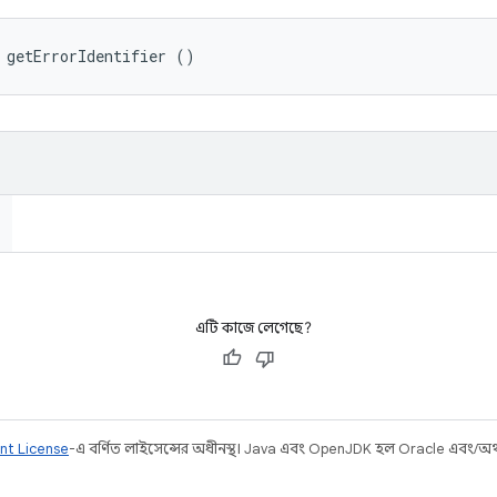
 getErrorIdentifier ()
এটি কাজে লেগেছে?
nt License
-এ বর্ণিত লাইসেন্সের অধীনস্থ। Java এবং OpenJDK হল Oracle এবং/অথবা 