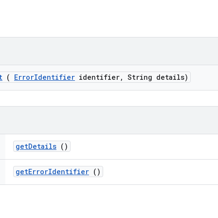
t
(
Error
Identifier
identifier
,
String details)
get
Details
()
get
Error
Identifier
()