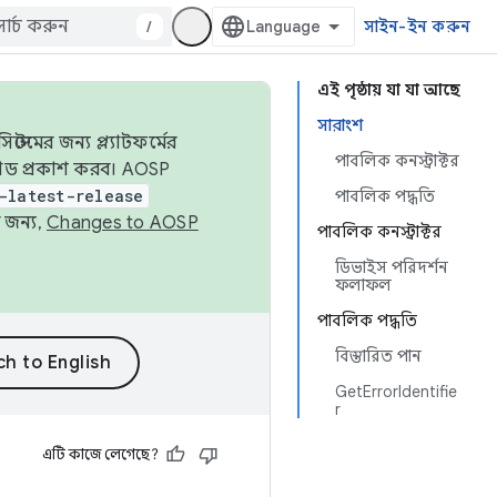
/
সাইন-ইন করুন
এই পৃষ্ঠায় যা যা আছে
সারাংশ
েমের জন্য প্ল্যাটফর্মের
পাবলিক কনস্ট্রাক্টর
 কোড প্রকাশ করব। AOSP
-latest-release
পাবলিক পদ্ধতি
 জন্য,
Changes to AOSP
পাবলিক কনস্ট্রাক্টর
ডিভাইস পরিদর্শন
ফলাফল
পাবলিক পদ্ধতি
বিস্তারিত পান
GetErrorIdentifie
r
এটি কাজে লেগেছে?