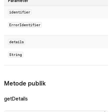
Parameter
identifier
Error
Identifier
details
String
Metode publik
get
Details