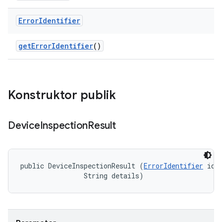
Error
Identifier
get
Error
Identifier
()
Konstruktor publik
Device
Inspection
Result
public DeviceInspectionResult (
ErrorIdentifier
 iden
                String details)