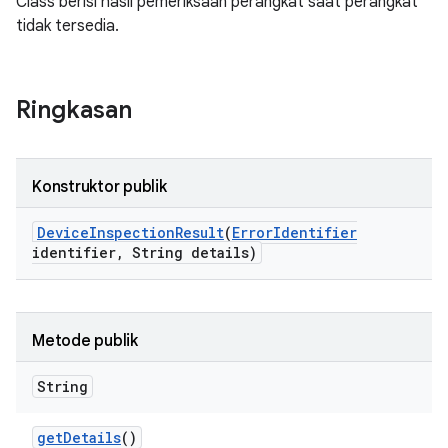
Class berisi hasil pemeriksaan perangkat saat perangkat
tidak tersedia.
Ringkasan
Konstruktor publik
Device
Inspection
Result
(
Error
Identifier
identifier
,
String details)
Metode publik
String
get
Details
()