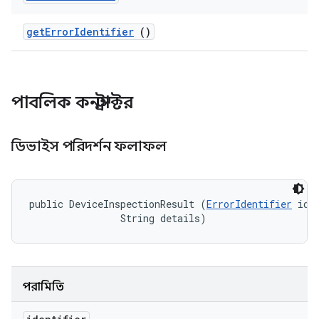
get
Error
Identifier
()
পাবলিক কনস্ট্রাক্টর
ডিভাইস পরিদর্শন ফলাফল
public DeviceInspectionResult (
ErrorIdentifier
 iden
                String details)
পরামিতি