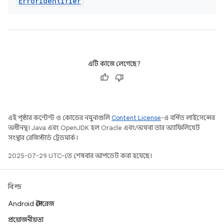
Error
Identifier
এটি কাজে লেগেছে?
এই পৃষ্ঠার কন্টেন্ট ও কোডের নমুনাগুলি
Content License
-এ বর্ণিত লাইসেন্সের
অধীনস্থ। Java এবং OpenJDK হল Oracle এবং/অথবা তার অ্যাফিলিয়েট
সংস্থার রেজিস্টার্ড ট্রেডমার্ক।
2025-07-29 UTC-তে শেষবার আপডেট করা হয়েছে।
বিল্ড
Android স্টোরেজ
প্রয়োজনীয়তা