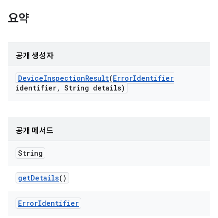
요약
공개 생성자
Device
Inspection
Result
(
Error
Identifier
identifier
,
String details)
공개 메서드
String
get
Details
()
Error
Identifier