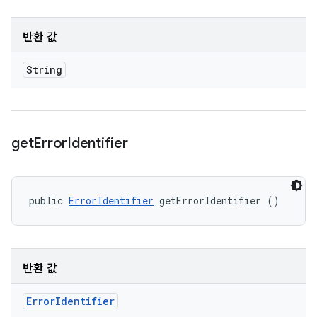
반환 값
String
get
Error
Identifier
public 
ErrorIdentifier
 getErrorIdentifier ()
반환 값
Error
Identifier