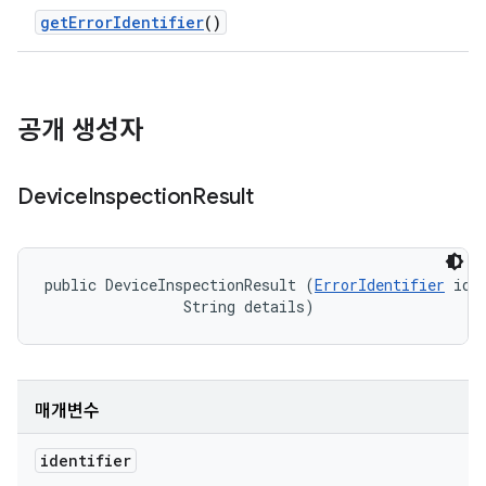
get
Error
Identifier
()
공개 생성자
Device
Inspection
Result
public DeviceInspectionResult (
ErrorIdentifier
 iden
                String details)
매개변수
identifier