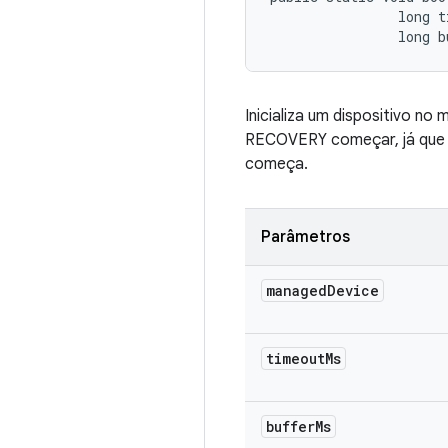
                long t
                long b
Inicializa um dispositivo n
RECOVERY começar, já que 
começa.
Parâmetros
managed
Device
timeout
Ms
buffer
Ms