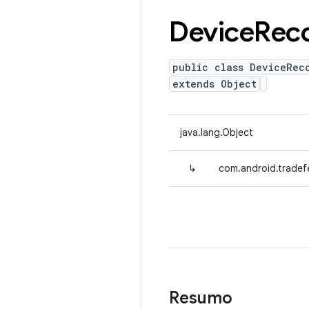
Device
Rec
public class DeviceRec
extends Object
java.lang.Object
↳
com.android.tradef
Resumo