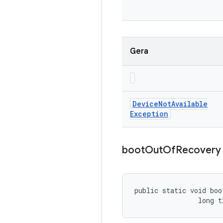
Gera
Device
Not
Available
Exception
boot
Out
Of
Recovery
public static void boo
                long t