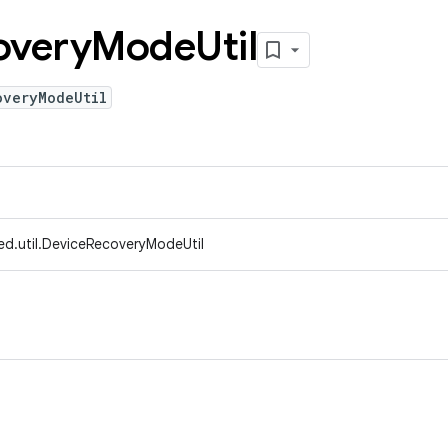
overy
Mode
Util
overyModeUtil
ed.util.DeviceRecoveryModeUtil