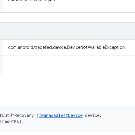
com.android.tradefed.device.DeviceNotAvailableException
tOutOfRecovery (
IManagedTestDevice
 device, 

imeoutMs)