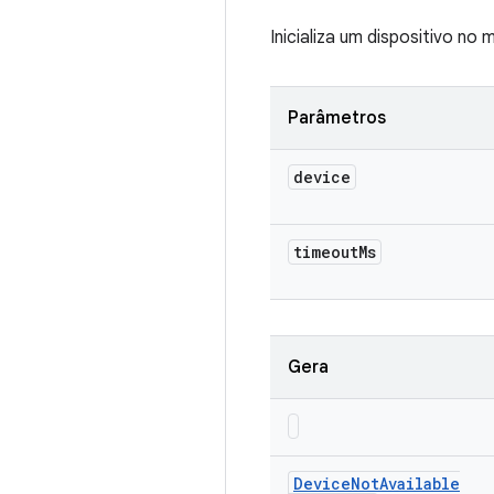
Inicializa um dispositivo no
Parâmetros
device
timeout
Ms
Gera
Device
Not
Available