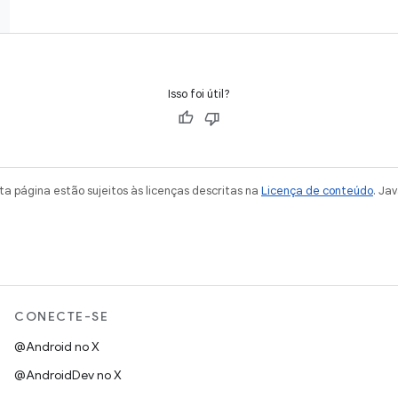
Isso foi útil?
a página estão sujeitos às licenças descritas na
Licença de conteúdo
. Ja
CONECTE-SE
@Android no X
@AndroidDev no X