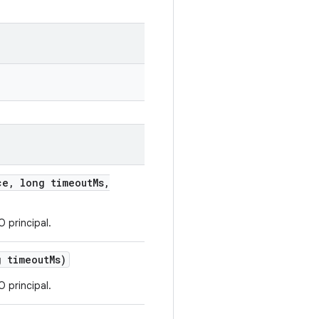
ce
,
long timeout
Ms
,
 principal.
 timeout
Ms)
 principal.