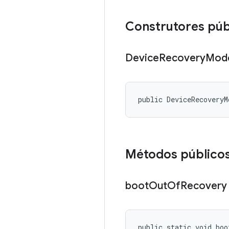
Construtores púb
Device
Recovery
Mod
public DeviceRecoveryM
Métodos público
boot
Out
Of
Recovery
public static void boo