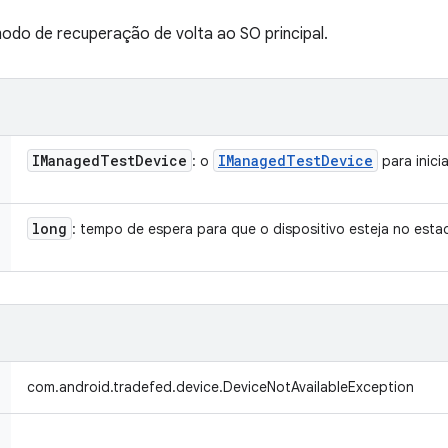
 modo de recuperação de volta ao SO principal.
IManaged
Test
Device
IManaged
Test
Device
: o
para inici
long
: tempo de espera para que o dispositivo esteja no est
com.android.tradefed.device.DeviceNotAvailableException