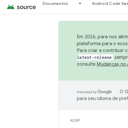
Documentos
Android Code Se
Em 2026, para nos alin
plataforma para o ecos
Para criar e contribuir
latest-release
sempre
consulte
Mudanças no
O G
para seu idioma de pre
AOSP