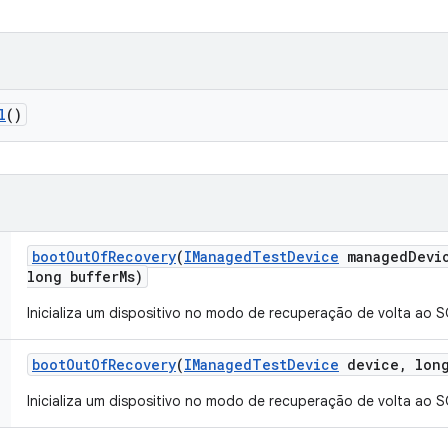
l
()
boot
Out
Of
Recovery
(
IManaged
Test
Device
managed
Devi
long buffer
Ms)
Inicializa um dispositivo no modo de recuperação de volta ao SO
boot
Out
Of
Recovery
(
IManaged
Test
Device
device
,
long
Inicializa um dispositivo no modo de recuperação de volta ao SO