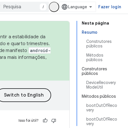
/
Fazer login
Nesta página
Resumo
tir a estabilidade da
Construtores
o e quarto trimestres.
públicos
 de manifesto
android-
Métodos
ara mais informações,
públicos
Construtores
públicos
DeviceRecovery
ModeUtil
Métodos públicos
bootOutOfReco
very
bootOutOfReco
Isso foi útil?
very