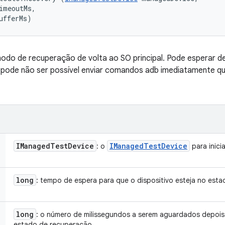
imeoutMs, 

ufferMs)
o modo de recuperação de volta ao SO principal. Pode esperar 
pode não ser possível enviar comandos adb imediatamente q
IManaged
Test
Device
IManaged
Test
Device
: o
para inici
long
: tempo de espera para que o dispositivo esteja no est
long
: o número de milissegundos a serem aguardados depois 
estado de recuperação