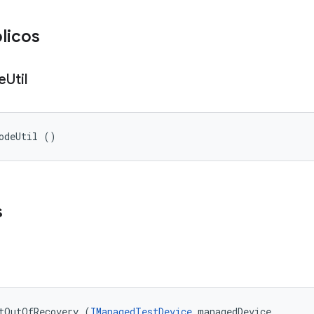
licos
e
Util
odeUtil ()
s
tOutOfRecovery (
IManagedTestDevice
 managedDevice, 
