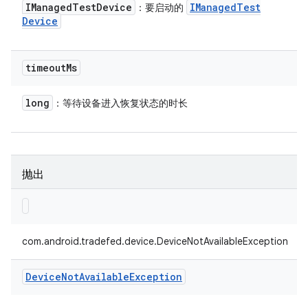
IManaged
Test
Device
IManaged
Test
：要启动的
Device
timeout
Ms
long
：等待设备进入恢复状态的时长
抛出
com.android.tradefed.device.DeviceNotAvailableException
Device
Not
Available
Exception