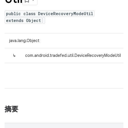
public class DeviceRecoveryModeUtil
extends Object
java.lang.Object
↳
com.android.tradefed.util.DeviceRecoveryModeUtil
摘要