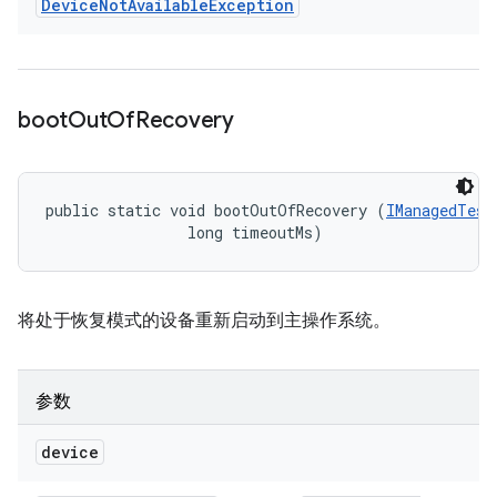
Device
Not
Available
Exception
boot
Out
Of
Recovery
public static void bootOutOfRecovery (
IManagedTest
                long timeoutMs)
将处于恢复模式的设备重新启动到主操作系统。
参数
device