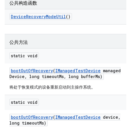
公共构造函数
Device
Recovery
Mode
Util
()
公共方法
static void
boot
Out
Of
Recovery
(
IManaged
Test
Device
managed
Device
,
long timeout
Ms
,
long buffer
Ms)
将处于恢复模式的设备重新启动到主操作系统。
static void
boot
Out
Of
Recovery
(
IManaged
Test
Device
device
,
long timeout
Ms)