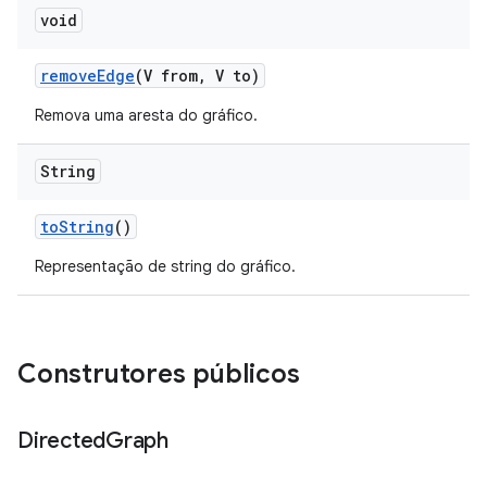
void
remove
Edge
(V from
,
V to)
Remova uma aresta do gráfico.
String
to
String
()
Representação de string do gráfico.
Construtores públicos
Directed
Graph