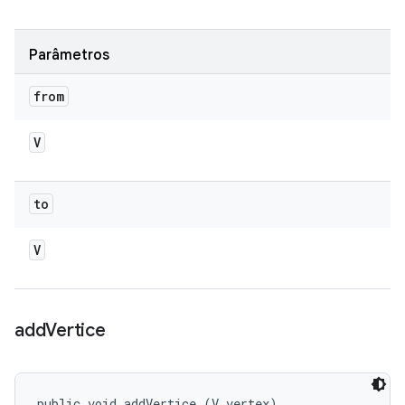
Parâmetros
from
V
to
V
add
Vertice
public void addVertice (V vertex)