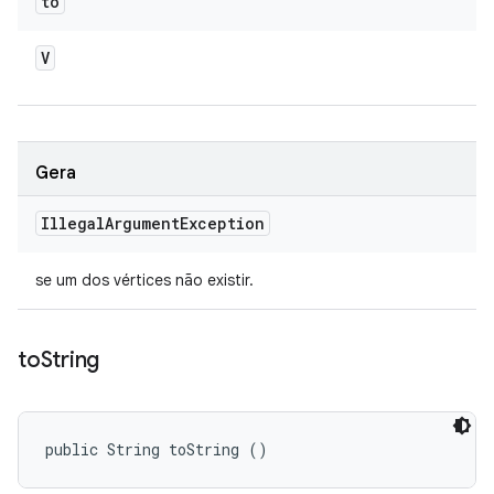
to
V
Gera
Illegal
Argument
Exception
se um dos vértices não existir.
to
String
public String toString ()