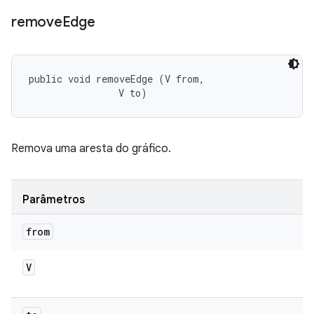
remove
Edge
public void removeEdge (V from, 

                V to)
Remova uma aresta do gráfico.
Parâmetros
from
V