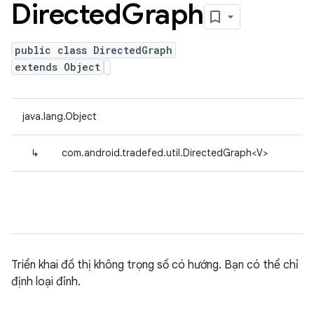
Directed
Graph
public class DirectedGraph
extends Object
java.lang.Object
↳
com.android.tradefed.util.DirectedGraph<V>
Triển khai đồ thị không trọng số có hướng. Bạn có thể chỉ
định loại đỉnh.