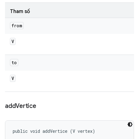
Tham số
from
V
to
V
add
Vertice
public void addVertice (V vertex)