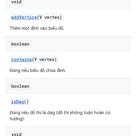
void
add
Vertice
(V vertex)
Thêm một đỉnh vào biểu đồ.
boolean
contains
(V vertex)
Đúng nếu biểu đồ chứa đỉnh.
boolean
is
Dag
()
Đúng nếu đồ thị là dag (đồ thị không tuần hoàn có
hướng).
void