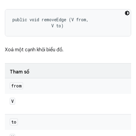
public void removeEdge (V from, 

                V to)
Xoá một cạnh khỏi biểu đồ.
Tham số
from
V
to