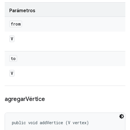
Parámetros
from
V
to
V
agregar
Vértice
public void addVertice (V vertex)