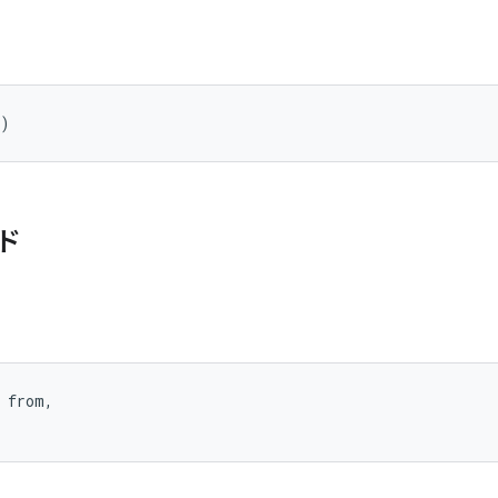
()
ド
 from, 
