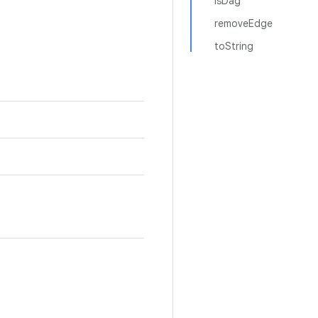
isDag
removeEdge
toString