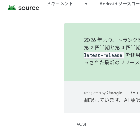
ドキュメント
Android ソース
2026 年より、トラ
第 2 四半期と第 4 四
latest-release
を使用
ュされた最新のリリース
Go
翻訳しています。AI 
AOSP