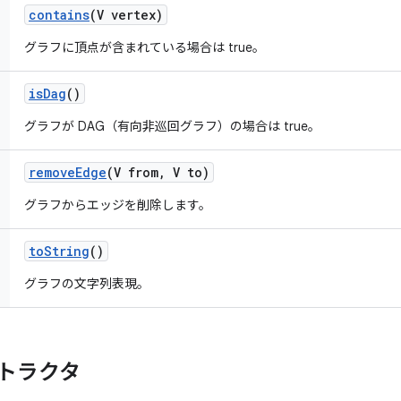
contains
(V vertex)
グラフに頂点が含まれている場合は true。
is
Dag
()
グラフが DAG（有向非巡回グラフ）の場合は true。
remove
Edge
(V from
,
V to)
グラフからエッジを削除します。
to
String
()
グラフの文字列表現。
トラクタ