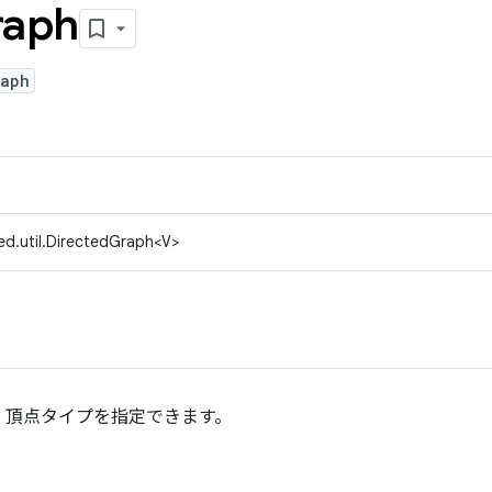
raph
raph
ed.util.DirectedGraph<V>
。頂点タイプを指定できます。