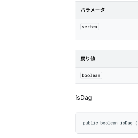
パラメータ
vertex
戻り値
boolean
is
Dag
public boolean isDag (