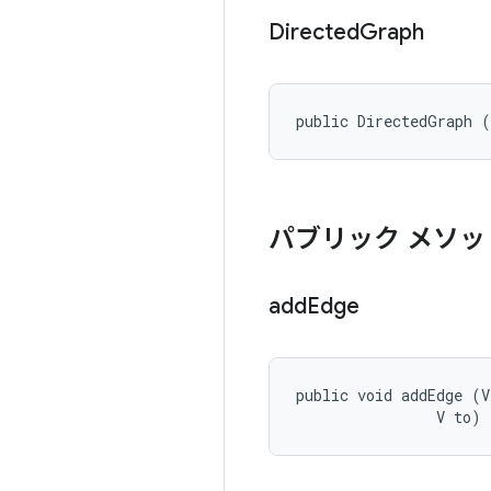
Directed
Graph
public DirectedGraph 
パブリック メソッ
add
Edge
public void addEdge (V
                V to)