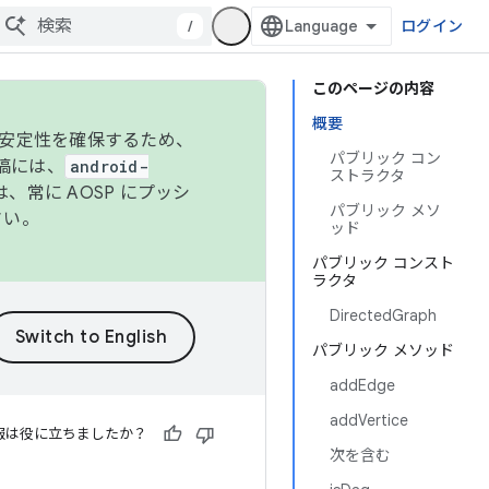
/
ログイン
このページの内容
概要
の安定性を確保するため、
パブリック コン
投稿には、
android-
ストラクタ
、常に AOSP にプッシ
パブリック メソ
さい。
ッド
パブリック コンスト
ラクタ
DirectedGraph
パブリック メソッド
addEdge
addVertice
報は役に立ちましたか？
次を含む