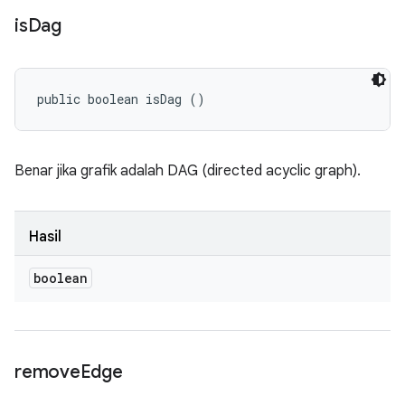
is
Dag
public boolean isDag ()
Benar jika grafik adalah DAG (directed acyclic graph).
Hasil
boolean
remove
Edge