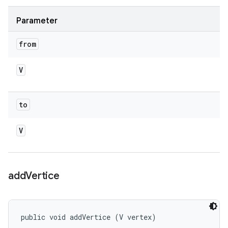
Parameter
from
V
to
V
add
Vertice
public void addVertice (V vertex)