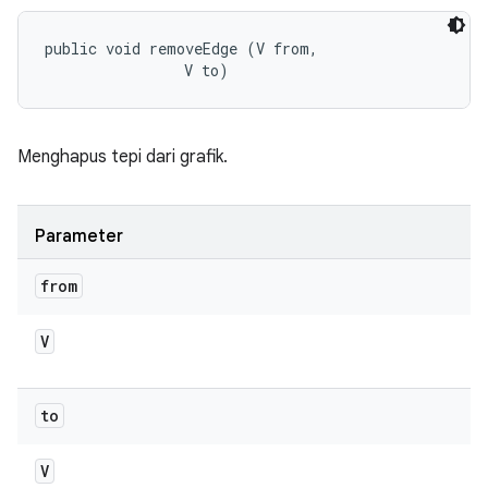
public void removeEdge (V from, 

                V to)
Menghapus tepi dari grafik.
Parameter
from
V
to
V