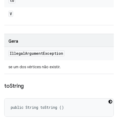
to
V
Gera
Illegal
Argument
Exception
se um dos vértices não existir.
to
String
public String toString ()