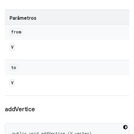
Parâmetros
from
V
to
V
add
Vertice
public void addVertice (V vertex)