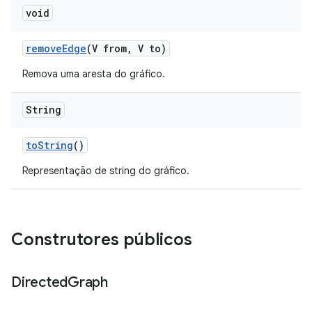
void
remove
Edge
(V from
,
V to)
Remova uma aresta do gráfico.
String
to
String
()
Representação de string do gráfico.
Construtores públicos
Directed
Graph