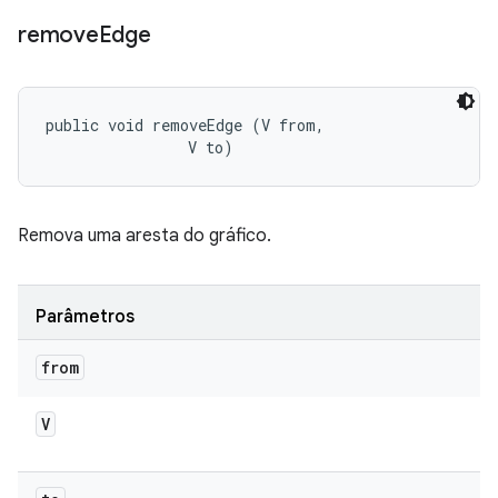
remove
Edge
public void removeEdge (V from, 

                V to)
Remova uma aresta do gráfico.
Parâmetros
from
V