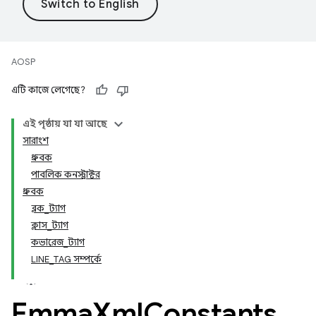
AOSP
এটি কাজে লেগেছে?
এই পৃষ্ঠায় যা যা আছে
সারাংশ
ধ্রুবক
পাবলিক কনস্ট্রাক্টর
ধ্রুবক
ব্লক_ট্যাগ
ক্লাস_ট্যাগ
কভারেজ_ট্যাগ
LINE_TAG সম্পর্কে
Emma
Xml
Constants