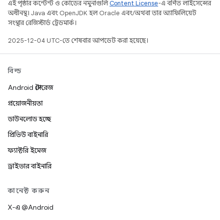
এই পৃষ্ঠার কন্টেন্ট ও কোডের নমুনাগুলি
Content License
-এ বর্ণিত লাইসেন্সের
অধীনস্থ। Java এবং OpenJDK হল Oracle এবং/অথবা তার অ্যাফিলিয়েট
সংস্থার রেজিস্টার্ড ট্রেডমার্ক।
2025-12-04 UTC-তে শেষবার আপডেট করা হয়েছে।
বিল্ড
Android স্টোরেজ
প্রয়োজনীয়তা
ডাউনলোড হচ্ছে
প্রিভিউ বাইনারি
ফ্যাক্টরি ইমেজ
ড্রাইভার বাইনারি
কানেক্ট করুন
X-এ @Android