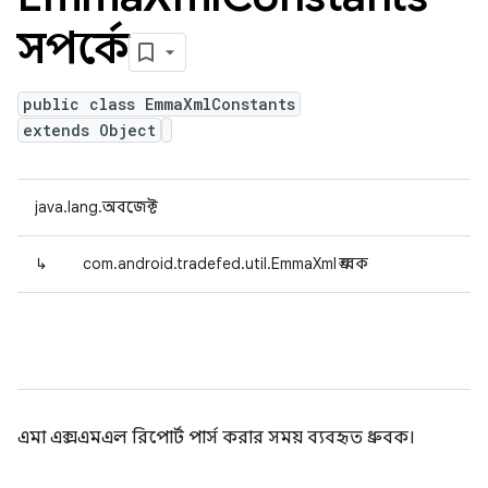
সম্পর্কে
public class EmmaXmlConstants
extends Object
java.lang.অবজেক্ট
↳
com.android.tradefed.util.EmmaXml ধ্রুবক
এমা এক্সএমএল রিপোর্ট পার্স করার সময় ব্যবহৃত ধ্রুবক।