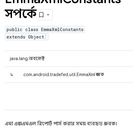
সম্পর্কে
public class EmmaXmlConstants
extends Object
java.lang.অবজেক্ট
↳
com.android.tradefed.util.EmmaXml ধ্রুবক
এমা এক্সএমএল রিপোর্ট পার্স করার সময় ব্যবহৃত ধ্রুবক।