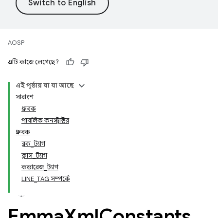
AOSP
এটি কাজে লেগেছে?
এই পৃষ্ঠায় যা যা আছে
সারাংশ
ধ্রুবক
পাবলিক কনস্ট্রাক্টর
ধ্রুবক
ব্লক_ট্যাগ
ক্লাস_ট্যাগ
কভারেজ_ট্যাগ
LINE_TAG সম্পর্কে
Emma
Xml
Constants