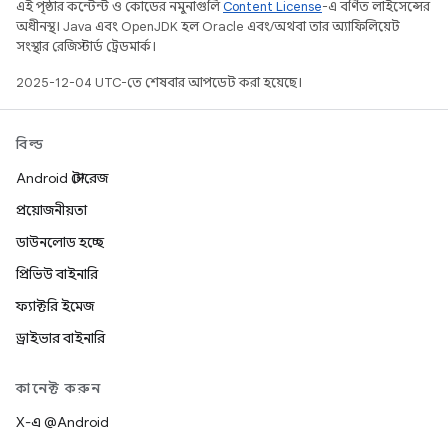
এই পৃষ্ঠার কন্টেন্ট ও কোডের নমুনাগুলি
Content License
-এ বর্ণিত লাইসেন্সের
অধীনস্থ। Java এবং OpenJDK হল Oracle এবং/অথবা তার অ্যাফিলিয়েট
সংস্থার রেজিস্টার্ড ট্রেডমার্ক।
2025-12-04 UTC-তে শেষবার আপডেট করা হয়েছে।
বিল্ড
Android স্টোরেজ
প্রয়োজনীয়তা
ডাউনলোড হচ্ছে
প্রিভিউ বাইনারি
ফ্যাক্টরি ইমেজ
ড্রাইভার বাইনারি
কানেক্ট করুন
X-এ @Android