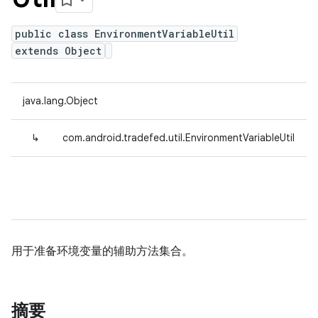
public class EnvironmentVariableUtil
extends Object
java.lang.Object
↳
com.android.tradefed.util.EnvironmentVariableUtil
用于准备环境变量的辅助方法集合。
摘要