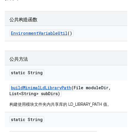
公共构造函数
Environment
Variable
Util
()
公共方法
static String
build
Minimal
Ld
Library
Path
(File module
Dir
,
List<String> sub
Dirs)
构建使用模块文件夹内共享库的 LD_LIBRARY_PATH 值。
static String