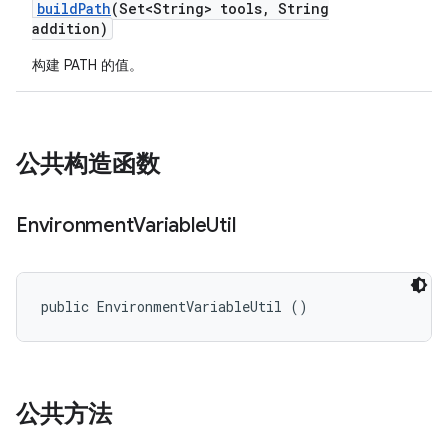
build
Path
(Set<String> tools
,
String
addition)
构建 PATH 的值。
公共构造函数
Environment
Variable
Util
public EnvironmentVariableUtil ()
公共方法