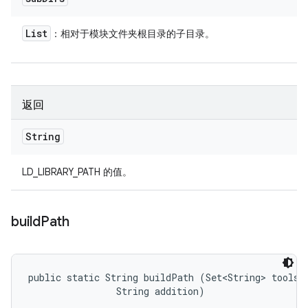
List
：相对于模块文件夹根目录的子目录。
返回
String
LD_LIBRARY_PATH 的值。
build
Path
public static String buildPath (Set<String> tools, 
                String addition)