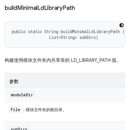
build
Minimal
Ld
Library
Path
public static String buildMinimalLdLibraryPath (Fi
                List<String> subDirs)
构建使用模块文件夹内共享库的 LD_LIBRARY_PATH 值。
参数
module
Dir
File
：模块文件夹的根目录。
sub
Dirs