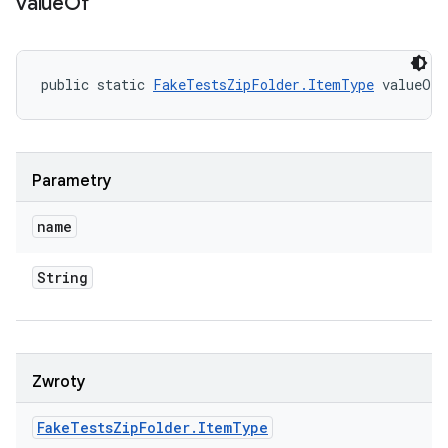
value
Of
public static 
FakeTestsZipFolder.ItemType
 valueOf 
Parametry
name
String
Zwroty
Fake
Tests
Zip
Folder
.
Item
Type