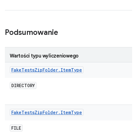
Podsumowanie
Wartości typu wyliczeniowego
Fake
Tests
Zip
Folder
.
Item
Type
DIRECTORY
Fake
Tests
Zip
Folder
.
Item
Type
FILE