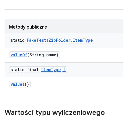
Metody publiczne
static
Fake
Tests
Zip
Folder
.
Item
Type
value
Of
(String name)
static final
Item
Type[]
values
()
Wartości typu wyliczeniowego