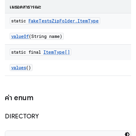
เมธอดสาธารณะ
static
Fake
Tests
Zip
Folder
.
Item
Type
value
Of
(String name)
static final
Item
Type[]
values
()
ค่า enum
DIRECTORY