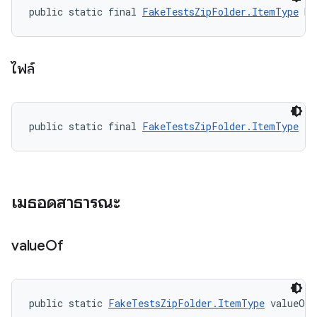
public static final 
FakeTestsZipFolder.ItemType
 DI
ไฟล์
public static final 
FakeTestsZipFolder.ItemType
 FI
เมธอดสาธารณะ
value
Of
public static 
FakeTestsZipFolder.ItemType
 valueOf 