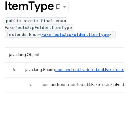
Item
Type
public static final enum
FakeTestsZipFolder.ItemType
extends Enum<
FakeTestsZipFolder.ItemType
>
java.lang.Object
↳
java.lang.Enum<
com.android.tradefed.util.FakeTestsZi
↳
com.android.tradefed.util.FakeTestsZipFolder