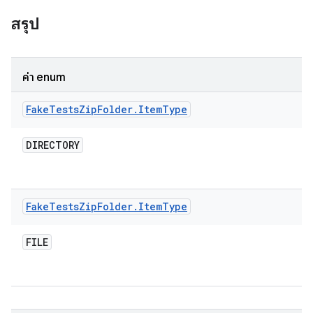
สรุป
ค่า enum
Fake
Tests
Zip
Folder
.
Item
Type
DIRECTORY
Fake
Tests
Zip
Folder
.
Item
Type
FILE